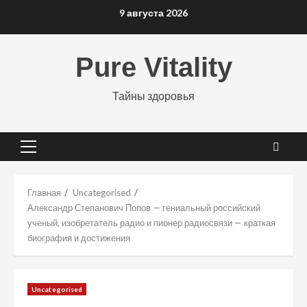
Перейти
9 августа 2026
к
содержимому
Pure Vitality
Тайны здоровья
Основное
меню
Главная
Uncategorised
Александр Степанович Попов — гениальный российский
ученый, изобретатель радио и пионер радиосвязи — краткая
биография и достижения
Uncategorised