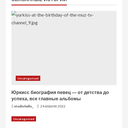
е
н
и
е
Uncategorised
Юркисс биография певец — от детства до
успеха, все главные альбомы
studiohallo_
24 апреля 2022
Uncategorised