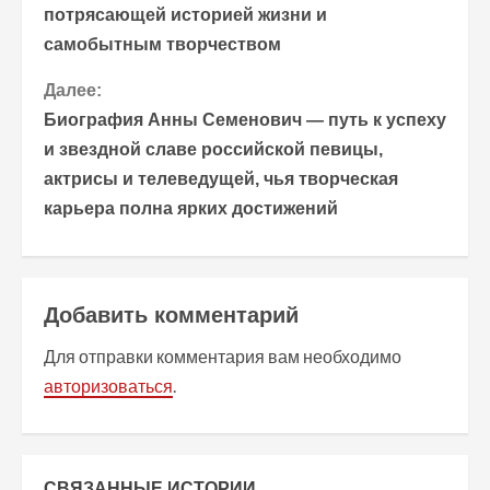
р
потрясающей историей жизни и
самобытным творчеством
о
Далее:
д
Биография Анны Семенович — путь к успеху
о
и звездной славе российской певицы,
актрисы и телеведущей, чья творческая
л
карьера полна ярких достижений
ж
и
Добавить комментарий
т
Для отправки комментария вам необходимо
ь
авторизоваться
.
ч
т
СВЯЗАННЫЕ ИСТОРИИ