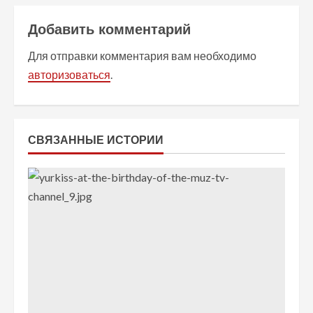
ж
Добавить комментарий
и
Для отправки комментария вам необходимо
т
авторизоваться
.
ь
ч
СВЯЗАННЫЕ ИСТОРИИ
т
е
н
и
е