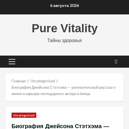
Перейти
6 августа 2026
к
содержимому
Pure Vitality
Тайны здоровья
Основное
меню
Главная
Uncategorised
Биография Джейсона Стэтхэма — увлекательный рассказ о
жизни и карьере легендарного актера и боеца
Uncategorised
Биография Джейсона Стэтхэма —