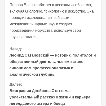
Перова Елена работает в нескольких областях,
включая биологию, психологию и искусство. Она
проводит исследования в области
междисциплинарных наук и создает
произведения искусства, используя свои
научные знания.
П
Назад:
Леонид Сатановский — историк, политолог и
р
общественный деятель, чье имя стало
синонимом профессионализма и
о
аналитической глубины
д
Далее:
о
Биография Джейсона Стэтхэма —
увлекательный рассказ о жизни и карьере
л
легендарного актера и боеца