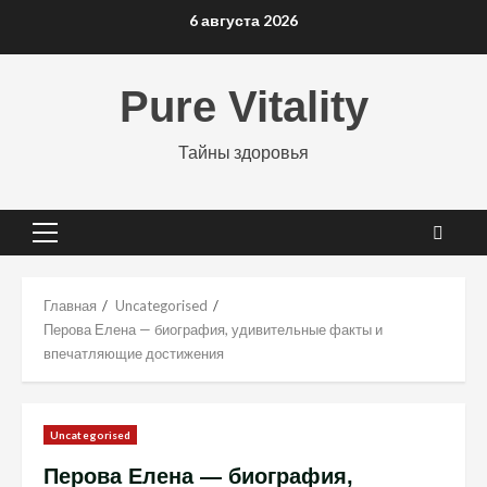
Перейти
6 августа 2026
к
содержимому
Pure Vitality
Тайны здоровья
Основное
меню
Главная
Uncategorised
Перова Елена — биография, удивительные факты и
впечатляющие достижения
Uncategorised
Перова Елена — биография,