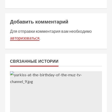
ж
и
Добавить комментарий
т
Для отправки комментария вам необходимо
ь
авторизоваться
.
ч
т
СВЯЗАННЫЕ ИСТОРИИ
е
н
и
е