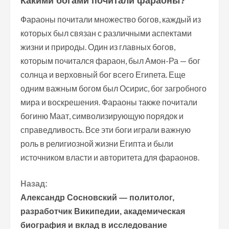
Какими богами почитали фараоны?
Фараоны почитали множество богов, каждый из
которых был связан с различными аспектами
жизни и природы. Один из главных богов,
которым почитался фараон, был Амон-Ра — бог
солнца и верховный бог всего Египета. Еще
одним важным богом был Осирис, бог загробного
мира и воскрешения. Фараоны также почитали
богиню Маат, символизирующую порядок и
справедливость. Все эти боги играли важную
роль в религиозной жизни Египта и были
источником власти и авторитета для фараонов.
П
Назад:
Александр Сосновский — политолог,
р
разработчик Википедии, академическая
биография и вклад в исследование