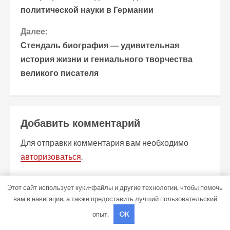
о
политической науки в Германии
д
Далее:
о
Стендаль биография — удивительная
история жизни и гениального творчества
л
великого писателя
ж
и
Добавить комментарий
т
Для отправки комментария вам необходимо
ь
авторизоваться
.
ч
Этот сайт использует куки-файлы и другие технологии, чтобы помочь
т
вам в навигации, а также предоставить лучший пользовательский
СВЯЗАННЫЕ ИСТОРИИ
е
опыт.
OK