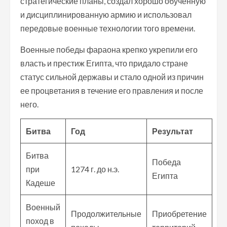
стратегические планы, создал хорошо обученную
и дисциплинированную армию и использовал
передовые военные технологии того времени.
Военные победы фараона крепко укрепили его
власть и престиж Египта, что придало стране
статус сильной державы и стало одной из причин
ее процветания в течение его правления и после
него.
Битва
Год
Результат
Битва
Победа
при
1274 г. до н.э.
Египта
Кадеше
Военный
Продолжительные
Приобретение
поход в