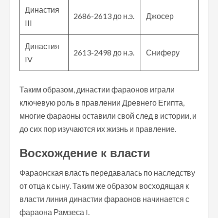
Династия
2686-2613 до н.э.
Джосер
III
Династия
2613-2498 до н.э.
Сниферу
IV
Таким образом, династии фараонов играли
ключевую роль в правлении Древнего Египта,
многие фараоны оставили свой след в истории, и
до сих пор изучаются их жизнь и правление.
Восхождение к власти
Фараонская власть передавалась по наследству
от отца к сыну. Таким же образом восходящая к
власти линия династии фараонов начинается с
фараона Рамзеса I.