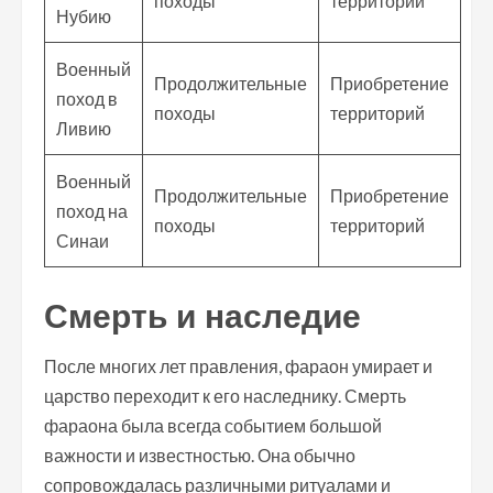
походы
территорий
Нубию
Военный
Продолжительные
Приобретение
поход в
походы
территорий
Ливию
Военный
Продолжительные
Приобретение
поход на
походы
территорий
Синаи
Смерть и наследие
После многих лет правления, фараон умирает и
царство переходит к его наследнику. Смерть
фараона была всегда событием большой
важности и известностью. Она обычно
сопровождалась различными ритуалами и