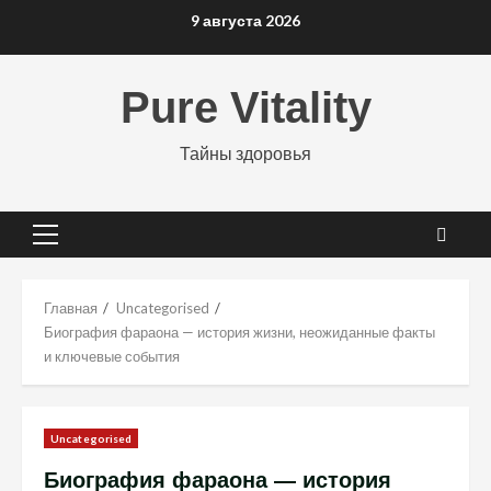
Перейти
9 августа 2026
к
содержимому
Pure Vitality
Тайны здоровья
Основное
меню
Главная
Uncategorised
Биография фараона — история жизни, неожиданные факты
и ключевые события
Uncategorised
Биография фараона — история