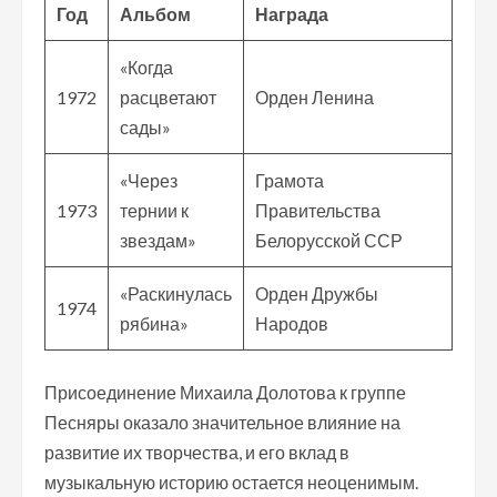
Год
Альбом
Награда
«Когда
1972
расцветают
Орден Ленина
сады»
«Через
Грамота
1973
тернии к
Правительства
звездам»
Белорусской ССР
«Раскинулась
Орден Дружбы
1974
рябина»
Народов
Присоединение Михаила Долотова к группе
Песняры оказало значительное влияние на
развитие их творчества, и его вклад в
музыкальную историю остается неоценимым.