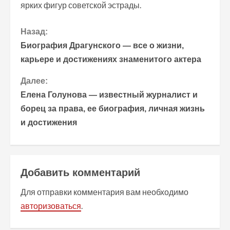
ярких фигур советской эстрады.
П
Назад:
Биография Драгунского — все о жизни,
р
карьере и достижениях знаменитого актера
о
Далее:
Елена Голунова — известный журналист и
д
борец за права, ее биография, личная жизнь
о
и достижения
л
ж
Добавить комментарий
и
Для отправки комментария вам необходимо
т
авторизоваться
.
ь