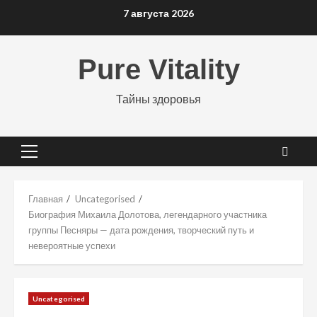
Перейти
7 августа 2026
к
содержимому
Pure Vitality
Тайны здоровья
Основное
меню
Главная
Uncategorised
Биография Михаила Долотова, легендарного участника
группы Песняры — дата рождения, творческий путь и
невероятные успехи
Uncategorised