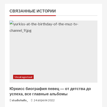
ч
СВЯЗАННЫЕ ИСТОРИИ
т
е
н
и
е
Uncategorised
Юркисс биография певец — от детства до
успеха, все главные альбомы
studiohallo_
24 апреля 2022