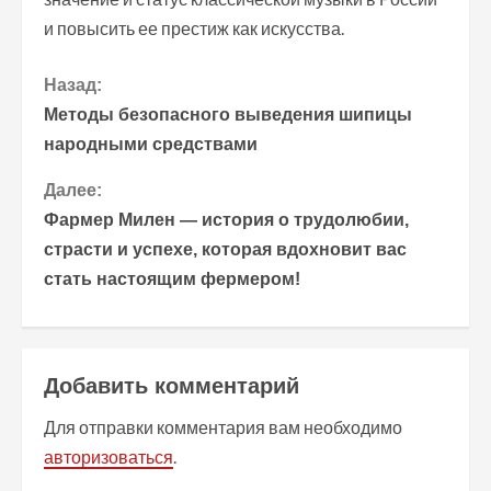
и повысить ее престиж как искусства.
П
Назад:
Методы безопасного выведения шипицы
р
народными средствами
о
Далее:
Фармер Милен — история о трудолюбии,
д
страсти и успехе, которая вдохновит вас
о
стать настоящим фермером!
л
ж
Добавить комментарий
и
Для отправки комментария вам необходимо
т
авторизоваться
.