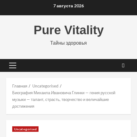
Перейти
7 августа 2026
к
содержимому
Pure Vitality
Тайны здоровья
Основное
меню
Главная
Uncategorised
Биография Михаила Ивановича Глинки — гения русской
музыки — талант, страсть, творчество и величайшие
достижения
Uncategorised