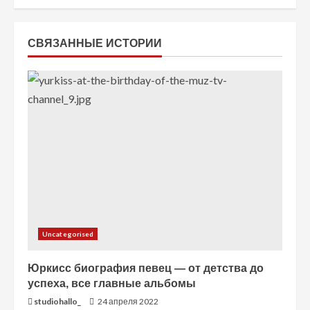
ь
ч
СВЯЗАННЫЕ ИСТОРИИ
т
е
н
и
е
Uncategorised
Юркисс биография певец — от детства до
успеха, все главные альбомы
studiohallo_
24 апреля 2022