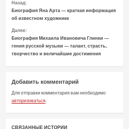
П
Назад:
Биография Яна Арта — краткая информация
р
об известном художнике
о
Далее:
Биография Михаила Ивановича Глинки —
д
гения русской музыки — талант, страсть,
о
творчество и величайшие достижения
л
ж
Добавить комментарий
и
Для отправки комментария вам необходимо
т
авторизоваться
.
ь
ч
СВЯЗАННЫЕ ИСТОРИИ