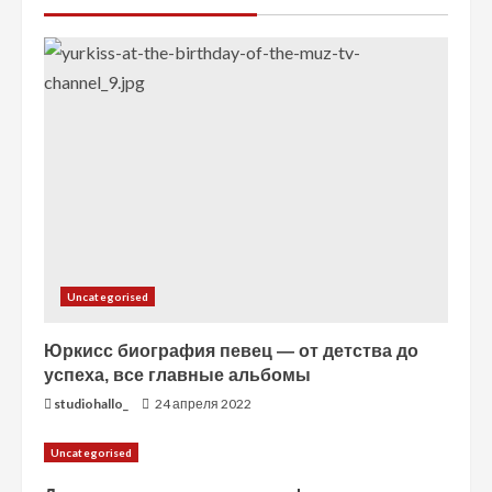
т
е
н
и
е
Uncategorised
Юркисс биография певец — от детства до
успеха, все главные альбомы
studiohallo_
24 апреля 2022
Uncategorised