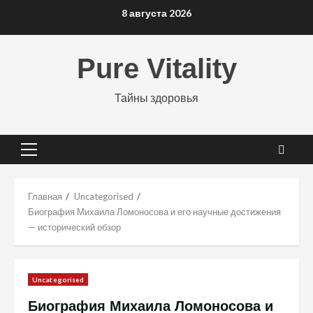
Перейти
8 августа 2026
к
содержимому
Pure Vitality
Тайны здоровья
Основное
меню
Главная
Uncategorised
Биография Михаила Ломоносова и его научные достижения
— исторический обзор
Uncategorised
Биография Михаила Ломоносова и