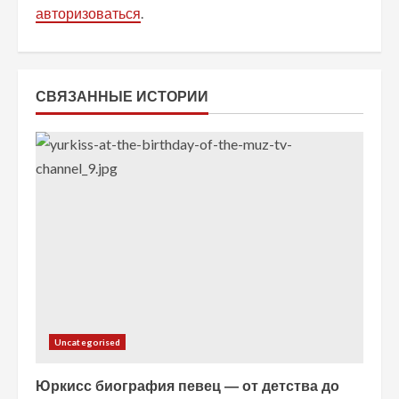
авторизоваться
.
ь
ч
т
СВЯЗАННЫЕ ИСТОРИИ
е
н
и
е
Uncategorised
Юркисс биография певец — от детства до