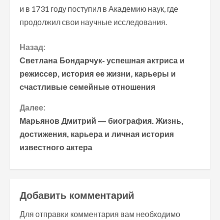
и в 1731 году поступил в Академию наук, где
продолжил свои научные исследования.
П
Назад:
Светлана Бондарчук- успешная актриса и
р
режиссер, история ее жизни, карьеры и
счастливые семейные отношения
о
Далее:
д
Марьянов Дмитрий — биография. Жизнь,
о
достижения, карьера и личная история
известного актера
л
ж
и
Добавить комментарий
т
Для отправки комментария вам необходимо