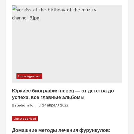
т
е
н
и
е
Uncategorised
Юркисс биография певец — от детства до
успеха, все главные альбомы
studiohallo_
24 апреля 2022
Uncategorised
Домашние методы лечения фурункулов: