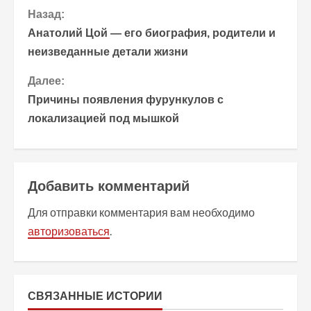
П
Назад:
Анатолий Цой — его биография, родители и
р
неизведанные детали жизни
о
Далее:
Причины появления фурункулов с
д
локализацией под мышкой
о
л
Добавить комментарий
ж
Для отправки комментария вам необходимо
и
авторизоваться
.
т
ь
СВЯЗАННЫЕ ИСТОРИИ
ч