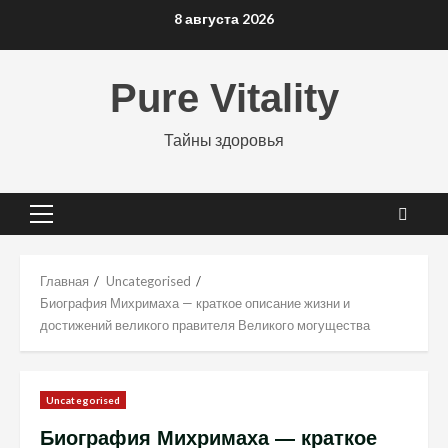
Перейти
8 августа 2026
к
содержимому
Pure Vitality
Тайны здоровья
Основное
меню
Главная
Uncategorised
Биография Михримаха — краткое описание жизни и
достижений великого правителя Великого могущества
Uncategorised
Биография Михримаха — краткое