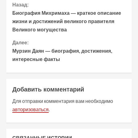
П
Назад:
Биография Михримаха — краткое описание
р
жизни и достижений великого правителя
Великого могущества
о
Далее:
д
Мурзин Даян — биография, достижения,
о
интересные факты
л
ж
Добавить комментарий
и
Для отправки комментария вам необходимо
т
авторизоваться
.
ь
ч