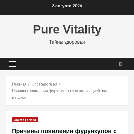
Перейти
8 августа 2026
к
содержимому
Pure Vitality
Тайны здоровья
Основное
меню
Главная
Uncategorised
Причины появления фурункулов с локализацией под
мышкой
Uncategorised
Причины появления фурункулов с