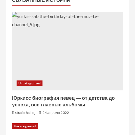
СВЯЗАННЫЕ ИСТОРИИ
т
е
н
и
е
Uncategorised
Юркисс биография певец — от детства до
успеха, все главные альбомы
studiohallo_
24 апреля 2022
Uncategorised