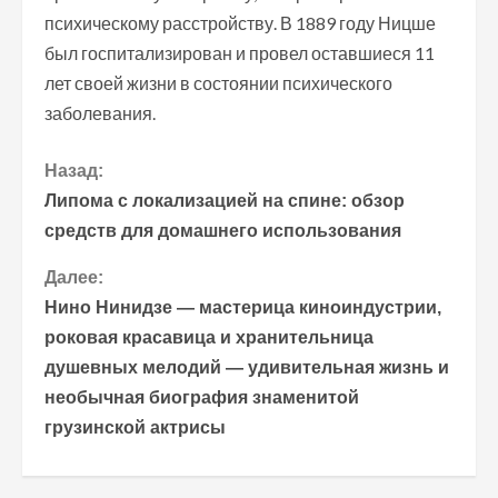
психическому расстройству. В 1889 году Ницше
был госпитализирован и провел оставшиеся 11
лет своей жизни в состоянии психического
заболевания.
П
Назад:
Липома с локализацией на спине: обзор
р
средств для домашнего использования
о
Далее:
Нино Нинидзе — мастерица киноиндустрии,
д
роковая красавица и хранительница
о
душевных мелодий — удивительная жизнь и
необычная биография знаменитой
л
грузинской актрисы
ж