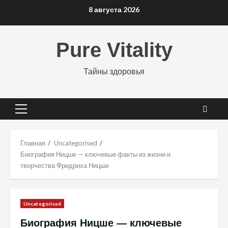
Перейти
8 августа 2026
к
содержимому
Pure Vitality
Тайны здоровья
Основное
меню
Главная
Uncategorised
Биография Ницше — ключевые факты из жизни и
творчества Фридриха Ницше
Uncategorised
Биография Ницше — ключевые