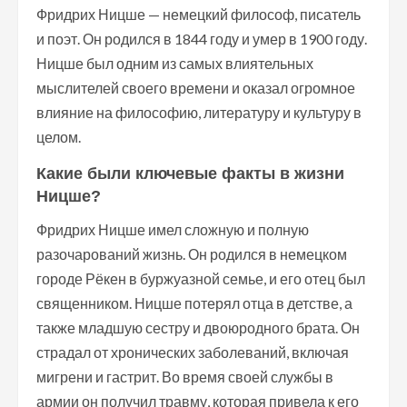
Фридрих Ницше — немецкий философ, писатель
и поэт. Он родился в 1844 году и умер в 1900 году.
Ницше был одним из самых влиятельных
мыслителей своего времени и оказал огромное
влияние на философию, литературу и культуру в
целом.
Какие были ключевые факты в жизни
Ницше?
Фридрих Ницше имел сложную и полную
разочарований жизнь. Он родился в немецком
городе Рёкен в буржуазной семье, и его отец был
священником. Ницше потерял отца в детстве, а
также младшую сестру и двоюродного брата. Он
страдал от хронических заболеваний, включая
мигрени и гастрит. Во время своей службы в
армии он получил травму, которая привела к его