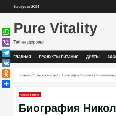
Перейти
6 августа 2026
к
содержимому
Pure Vitality
WhatsApp
Тайны здоровья
Viber
ГЛАВНАЯ
ПРОДУКТЫ ПИТАНИЯ
ДИЕТЫ
ЗДО
Telegram
VK
Главная
Uncategorised
Биография Николая Николаевича Д
Odnoklassniki
Отправить
Uncategorised
Биография Никол