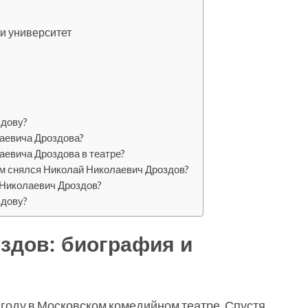
и университет
здову?
лаевича Дроздова?
аевича Дроздова в театре?
ом снялся Николай Николаевич Дроздов?
 Николаевич Дроздов?
здову?
здов: биография и
 году в Московском комедийном театре. Спустя