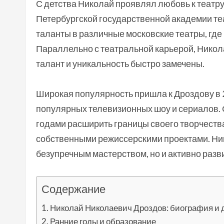
С детства Николай проявлял любовь к театру
Петербургской государственной академии те
таланты в различные московские театры, где
Параллельно с театральной карьерой, Никола
талант и уникальность быстро замечены.
Широкая популярность пришла к Дроздову в 2
популярных телевизионных шоу и сериалов. С
годами расширить границы своего творчества,
собственными режиссерскими проектами. Ник
безупречным мастерством, но и активно разви
Содержание
Николай Николаевич Дроздов: биография и
Ранние годы и образование