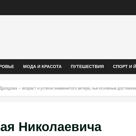
РОВЬЕ
МОДА И КРАСОТА
ПУТЕШЕСТВИЯ
СПОРТ И 
роздова — возраст и успехи знаменитого актера, чьи основные достиже
ая Николаевича