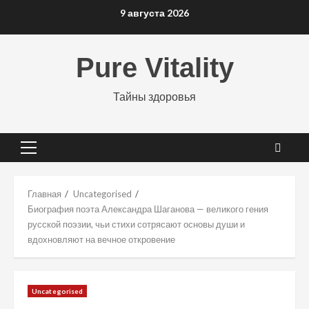
Перейти
9 августа 2026
к
содержимому
Pure Vitality
Тайны здоровья
Основное
меню
Главная
Uncategorised
Биография поэта Александра Шаганова — великого гения
русской поэзии, чьи стихи сотрясают основы души и
вдохновляют на вечное откровение
Uncategorised