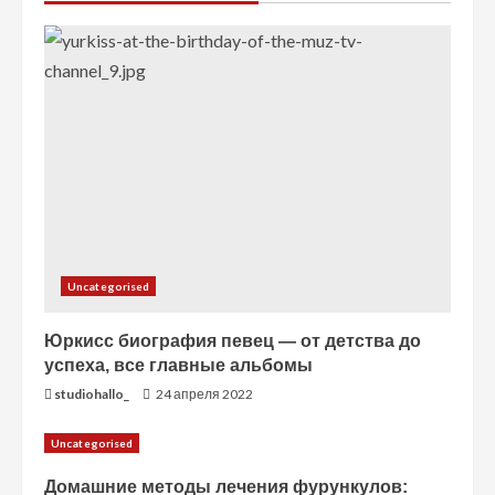
е
н
и
е
Uncategorised
Юркисс биография певец — от детства до
успеха, все главные альбомы
studiohallo_
24 апреля 2022
Uncategorised
Домашние методы лечения фурункулов: