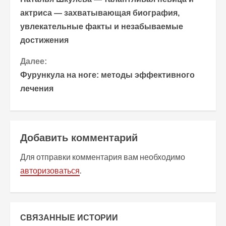
р
актриса — захватывающая биография,
увлекательные факты и незабываемые
о
достижения
д
Далее:
о
Фурункула на ноге: методы эффективного
лечения
л
ж
и
Добавить комментарий
т
Для отправки комментария вам необходимо
авторизоваться
.
ь
ч
т
СВЯЗАННЫЕ ИСТОРИИ