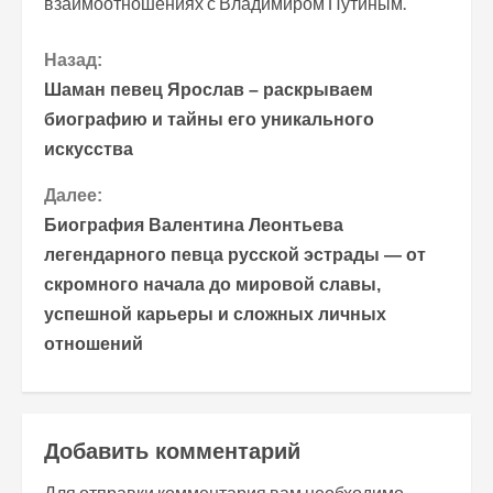
взаимоотношениях с Владимиром Путиным.
П
Назад:
Шаман певец Ярослав – раскрываем
р
биографию и тайны его уникального
искусства
о
Далее:
д
Биография Валентина Леонтьева
о
легендарного певца русской эстрады — от
скромного начала до мировой славы,
л
успешной карьеры и сложных личных
ж
отношений
и
т
Добавить комментарий
ь
Для отправки комментария вам необходимо