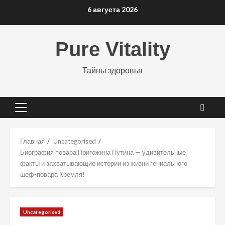
Перейти
6 августа 2026
к
содержимому
Pure Vitality
Тайны здоровья
Основное
меню
Главная
Uncategorised
Биография повара Пригожина Путина — удивительные
факты и захватывающие истории из жизни гениального
шеф-повара Кремля!
Uncategorised