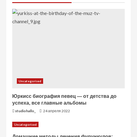
н
и
е
Uncategorised
Юркисс биография певец — от детства до
успеха, все главные альбомы
studiohallo_
24 апреля 2022
Uncategorised
Домашние методы лечения фурункулов: