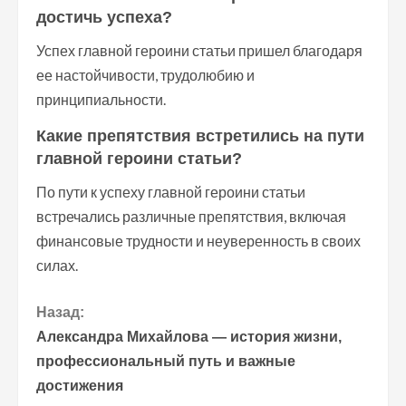
достичь успеха?
Успех главной героини статьи пришел благодаря
ее настойчивости, трудолюбию и
принципиальности.
Какие препятствия встретились на пути
главной героини статьи?
По пути к успеху главной героини статьи
встречались различные препятствия, включая
финансовые трудности и неуверенность в своих
силах.
П
Назад:
Александра Михайлова — история жизни,
р
профессиональный путь и важные
достижения
о