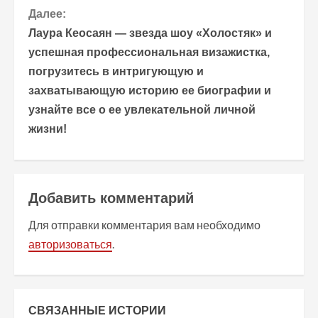
Далее:
д
Лаура Кеосаян — звезда шоу «Холостяк» и
о
успешная профессиональная визажистка,
погрузитесь в интригующую и
л
захватывающую историю ее биографии и
ж
узнайте все о ее увлекательной личной
жизни!
и
т
ь
Добавить комментарий
ч
Для отправки комментария вам необходимо
авторизоваться
.
т
е
СВЯЗАННЫЕ ИСТОРИИ