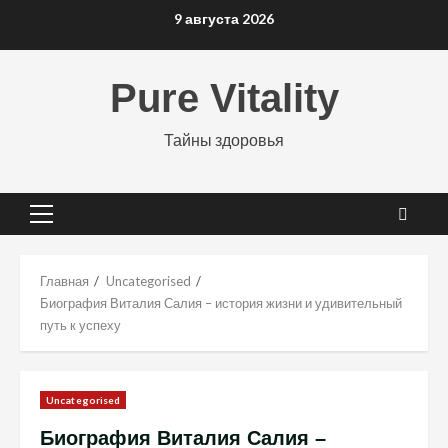
Перейти
9 августа 2026
к
содержимому
Pure Vitality
Тайны здоровья
Основное
меню
Главная
Uncategorised
Биография Виталия Салия – история жизни и удивительный
путь к успеху
Uncategorised
Биография Виталия Салия –