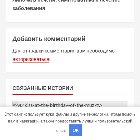
д
заболевания
о
л
Добавить комментарий
ж
Для отправки комментария вам необходимо
и
авторизоваться
.
т
ь
СВЯЗАННЫЕ ИСТОРИИ
ч
т
Этот сайт использует куки-файлы и другие технологии, чтобы помочь
е
вам в навигации, а также предоставить лучший пользовательский
опыт.
OK
н