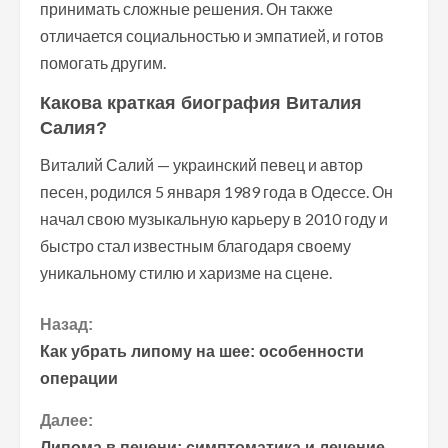
принимать сложные решения. Он также
отличается социальностью и эмпатией, и готов
помогать другим.
Какова краткая биография Виталия
Салия?
Виталий Салий — украинский певец и автор
песен, родился 5 января 1989 года в Одессе. Он
начал свою музыкальную карьеру в 2010 году и
быстро стал известным благодаря своему
уникальному стилю и харизме на сцене.
П
Назад:
Как убрать липому на шее: особенности
р
операции
о
Далее:
Липома в печени: симптоматика и лечение