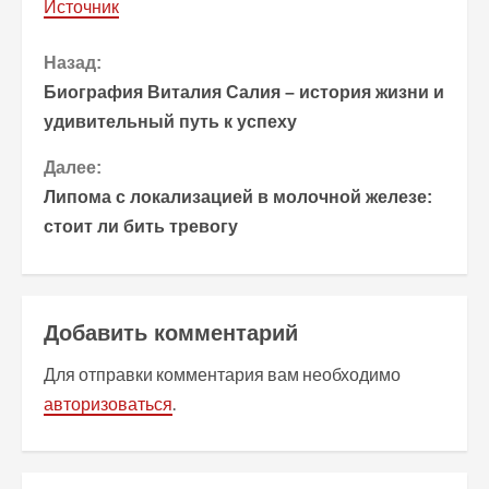
Источник
П
Назад:
Биография Виталия Салия – история жизни и
р
удивительный путь к успеху
о
Далее:
Липома с локализацией в молочной железе:
д
стоит ли бить тревогу
о
л
Добавить комментарий
ж
Для отправки комментария вам необходимо
и
авторизоваться
.
т
ь