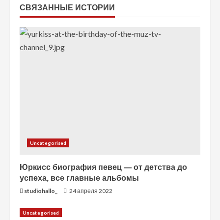
СВЯЗАННЫЕ ИСТОРИИ
ч
т
е
н
и
е
Uncategorised
Юркисс биография певец — от детства до
успеха, все главные альбомы
studiohallo_
24 апреля 2022
Uncategorised