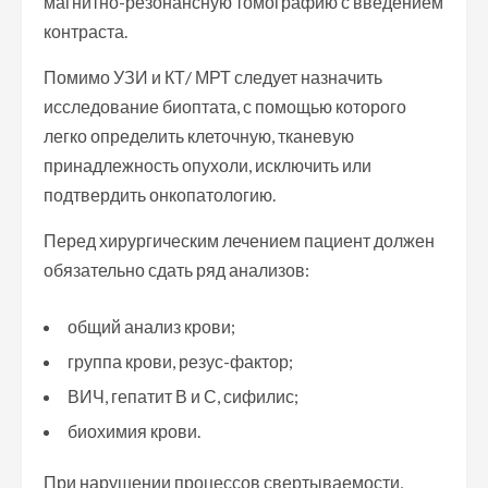
магнитно-резонансную томографию с введением
контраста.
Помимо УЗИ и КТ/ МРТ следует назначить
исследование биоптата, с помощью которого
легко определить клеточную, тканевую
принадлежность опухоли, исключить или
подтвердить онкопатологию.
Перед хирургическим лечением пациент должен
обязательно сдать ряд анализов:
общий анализ крови;
группа крови, резус-фактор;
ВИЧ, гепатит В и С, сифилис;
биохимия крови.
При нарушении процессов свертываемости,