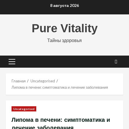
Перейти
8 августа 2026
к
содержимому
Pure Vitality
Тайны здоровья
Основное
меню
Главная
Uncategorised
Липома в печени: симптоматика и лечение заболевания
Uncategorised
Липома в печени: симптоматика и
лечение заболевания