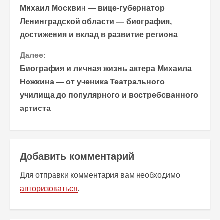
Михаил Москвин — вице-губернатор
р
Ленинградской области — биография,
достижения и вклад в развитие региона
о
Далее:
д
Биография и личная жизнь актера Михаила
о
Ножкина — от ученика Театрального
училища до популярного и востребованного
л
артиста
ж
и
Добавить комментарий
т
Для отправки комментария вам необходимо
ь
авторизоваться
.
ч