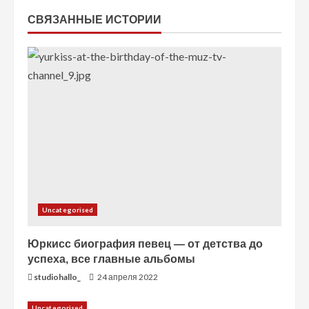
т
СВЯЗАННЫЕ ИСТОРИИ
е
н
и
е
Uncategorised
Юркисс биография певец — от детства до
успеха, все главные альбомы
studiohallo_
24 апреля 2022
Uncategorised