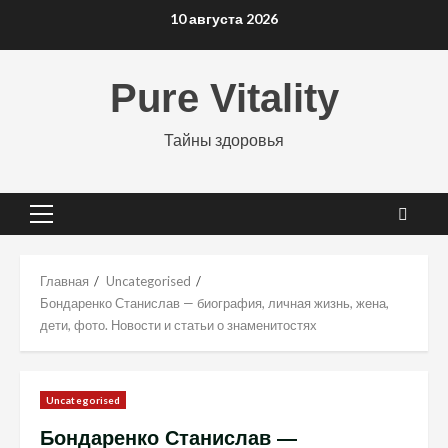
Перейти
10 августа 2026
к
содержимому
Pure Vitality
Тайны здоровья
Основное
меню
Главная
Uncategorised
Бондаренко Станислав — биография, личная жизнь, жена,
дети, фото. Новости и статьи о знаменитостях
Uncategorised
Бондаренко Станислав —