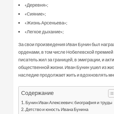
«Деревня»;
«Сияние»;
«Жизнь Арсеньева»;
«Легкое дыхание»;
За свои произведения Иван Бунин был нагр
орденами, в том числе Нобелевской премией 
писатель жил за границей, в эмиграции, и ак
общественной жизни. Иван Бунин ушел из жизн
наследие продолжает жить и вдохновлять мно
Содержание
Бунин Иван Алексеевич: биография и труды
Детство и юность Ивана Бунина