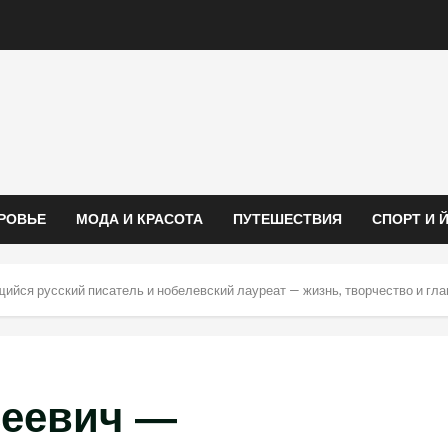
РОВЬЕ
МОДА И КРАСОТА
ПУТЕШЕСТВИЯ
СПОРТ И 
йся русский писатель и нобелевский лауреат — жизнь, творчество и гл
сеевич —