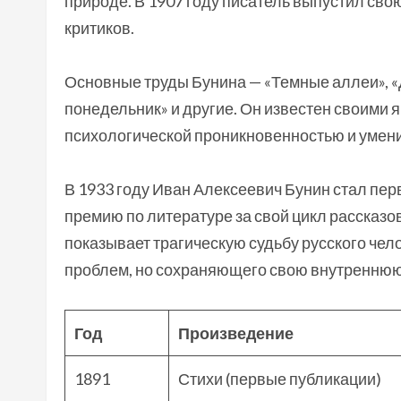
природе. В 1907 году писатель выпустил сво
критиков.
Основные труды Бунина — «Темные аллеи», «Д
понедельник» и другие. Он известен своими 
психологической проникновенностью и умени
В 1933 году Иван Алексеевич Бунин стал пе
премию по литературе за свой цикл рассказо
показывает трагическую судьбу русского чел
проблем, но сохраняющего свою внутреннюю 
Год
Произведение
1891
Стихи (первые публикации)