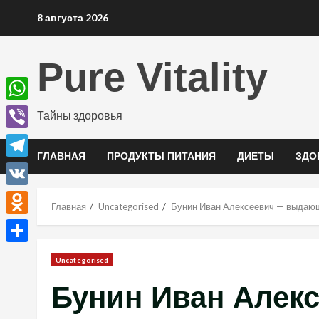
Перейти
8 августа 2026
к
содержимому
Pure Vitality
WhatsApp
Тайны здоровья
Viber
ГЛАВНАЯ
ПРОДУКТЫ ПИТАНИЯ
ДИЕТЫ
ЗДО
Telegram
VK
Главная
Uncategorised
Бунин Иван Алексеевич — выдающи
Odnoklassniki
Отправить
Uncategorised
Бунин Иван Алек