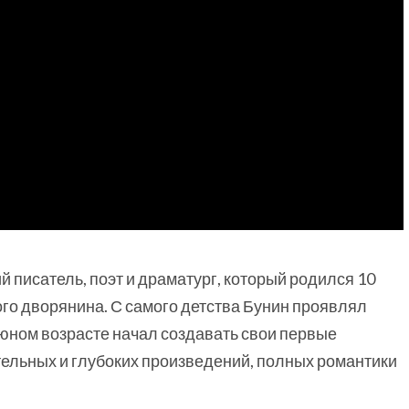
й писатель, поэт и драматург, который родился 10
ого дворянина. С самого детства Бунин проявлял
в юном возрасте начал создавать свои первые
тельных и глубоких произведений, полных романтики