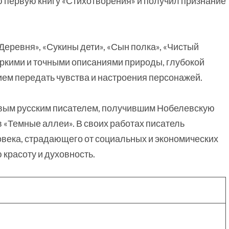
ю первую книгу «Стихотворения» и получил признание
еревня», «Сукины дети», «Сын полка», «Чистый
яркими и точными описаниями природы, глубокой
ем передать чувства и настроения персонажей.
рвым русским писателем, получившим Нобелевскую
в «Темные аллеи». В своих работах писатель
овека, страдающего от социальных и экономических
красоту и духовность.