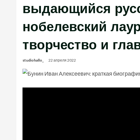
выдающийся русс
нобелевский лаур
творчество и гла
studiohallo_
22 апреля 2022