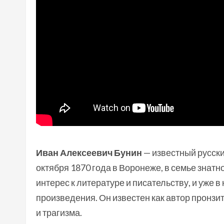
Иван Алексеевич Бунин
— известный русски
октября 1870 года в Воронеже, в семье знатн
интерес к литературе и писательству, и уже 
произведения. Он известен как автор пронзи
и трагизма.