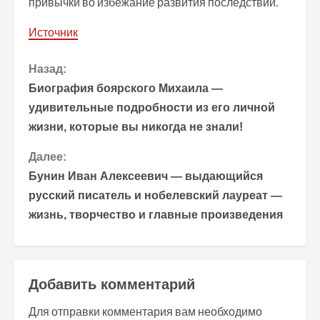
привычки во избежание развития последствий.
Источник
П
Назад:
Биография боярского Михаила —
р
удивительные подробности из его личной
жизни, которые вы никогда не знали!
о
Далее:
д
Бунин Иван Алексеевич — выдающийся
о
русский писатель и нобелевский лауреат —
жизнь, творчество и главные произведения
л
ж
и
Добавить комментарий
т
Для отправки комментария вам необходимо