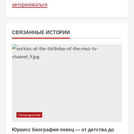
авторизоваться
.
ь
ч
т
СВЯЗАННЫЕ ИСТОРИИ
е
н
и
е
Uncategorised
Юркисс биография певец — от детства до