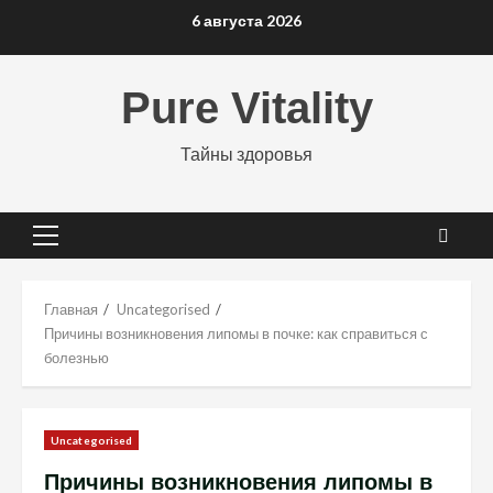
Перейти
6 августа 2026
к
содержимому
Pure Vitality
Тайны здоровья
Основное
меню
Главная
Uncategorised
Причины возникновения липомы в почке: как справиться с
болезнью
Uncategorised
Причины возникновения липомы в