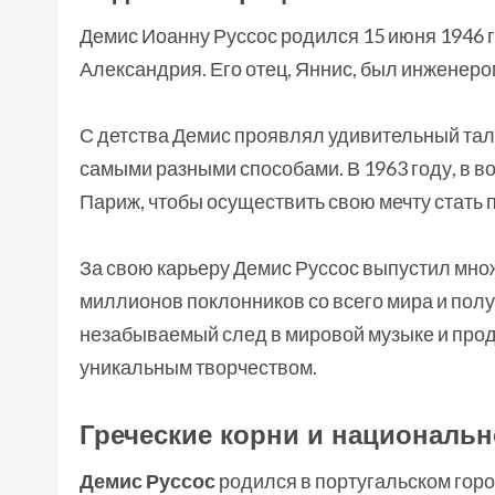
Демис Иоанну Руссос родился 15 июня 1946 г
Александрия. Его отец, Яннис, был инженером
С детства Демис проявлял удивительный талан
самыми разными способами. В 1963 году, в во
Париж, чтобы осуществить свою мечту стат
За свою карьеру Демис Руссос выпустил мно
миллионов поклонников со всего мира и пол
незабываемый след в мировой музыке и про
уникальным творчеством.
Греческие корни и национальн
Демис Руссос
родился в португальском горо