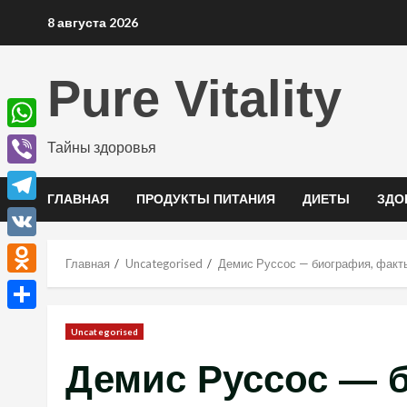
Перейти
8 августа 2026
к
содержимому
Pure Vitality
WhatsApp
Тайны здоровья
Viber
ГЛАВНАЯ
ПРОДУКТЫ ПИТАНИЯ
ДИЕТЫ
ЗДО
Telegram
VK
Главная
Uncategorised
Демис Руссос — биография, факты
Odnoklassniki
Отправить
Uncategorised
Демис Руссос — 