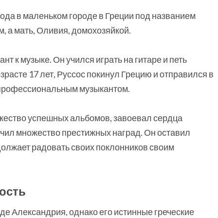
ода в маленьком городе в Греции под названием
, а мать, Оливия, домохозяйкой.
т к музыке. Он учился играть на гитаре и петь
зрасте 17 лет, Руссос покинул Грецию и отправился в
ь профессиональным музыкантом.
жество успешных альбомов, завоевал сердца
учил множество престижных наград. Он оставил
должает радовать своих поклонников своим
ость
де Александрия, однако его истинные греческие