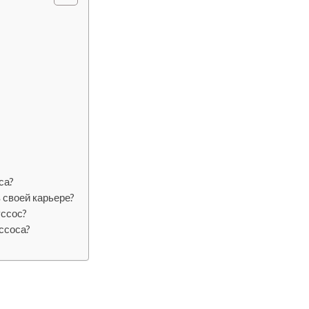
са?
 своей карьере?
уссос?
ссоса?