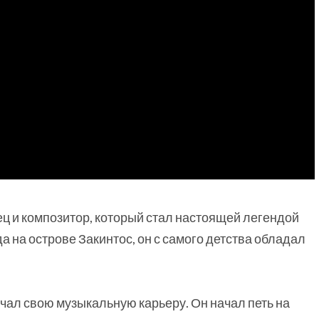
ец и композитор, который стал настоящей легендой
а на острове Закинтос, он с самого детства обладал
чал свою музыкальную карьеру. Он начал петь на