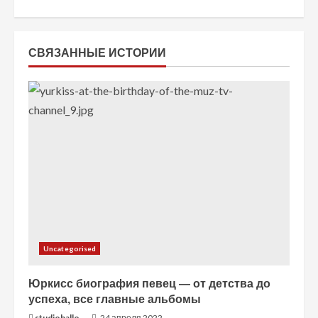
ч
т
СВЯЗАННЫЕ ИСТОРИИ
е
н
и
е
Uncategorised
Юркисс биография певец — от детства до
успеха, все главные альбомы
studiohallo_
24 апреля 2022