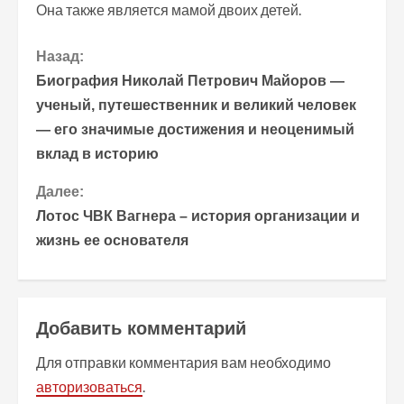
Она также является мамой двоих детей.
П
Назад:
Биография Николай Петрович Майоров —
р
ученый, путешественник и великий человек
— его значимые достижения и неоценимый
о
вклад в историю
д
Далее:
о
Лотос ЧВК Вагнера – история организации и
жизнь ее основателя
л
ж
и
Добавить комментарий
т
Для отправки комментария вам необходимо
авторизоваться
.
ь