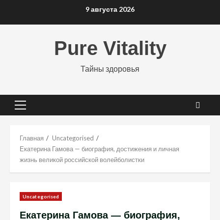
Перейти
9 августа 2026
к
содержимому
Pure Vitality
Тайны здоровья
Основное
меню
Главная
Uncategorised
Екатерина Гамова — биография, достижения и личная
жизнь великой российской волейболистки
Uncategorised
Екатерина Гамова — биография,