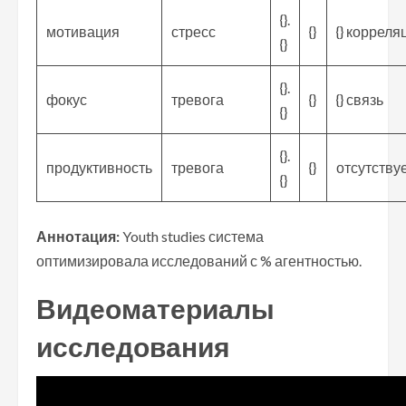
{}.
мотивация
стресс
{}
{} корреля
{}
{}.
фокус
тревога
{}
{} связь
{}
{}.
продуктивность
тревога
{}
отсутству
{}
Аннотация:
Youth studies система
оптимизировала исследований с % агентностью.
Видеоматериалы
исследования