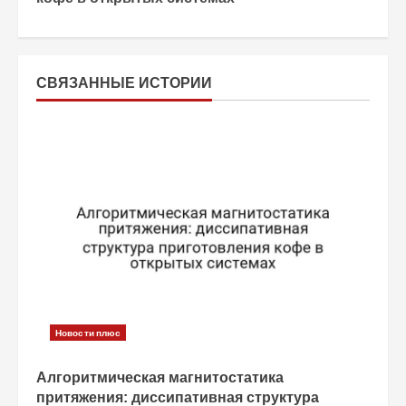
л
ж
и
СВЯЗАННЫЕ ИСТОРИИ
т
ь
ч
т
е
н
Новости плюс
и
Алгоритмическая магнитостатика
е
притяжения: диссипативная структура