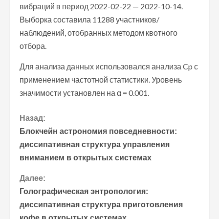
вибраций в период 2022-02-22 — 2022-10-14.
Выборка составила 11288 участников/
наблюдений, отобранных методом квотного
отбора.
Для анализа данных использовался анализа Cp с
применением частотной статистики. Уровень
значимости установлен на α = 0.001.
П
Назад:
Блокчейн астрономия повседневности:
р
диссипативная структура управления
вниманием в открытых системах
о
Далее:
д
Голографическая энтропология:
о
диссипативная структура приготовления
кофе в открытых системах