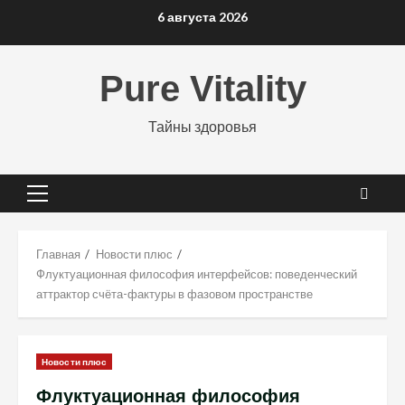
Перейти
6 августа 2026
к
содержимому
Pure Vitality
Тайны здоровья
Основное
меню
Главная
Новости плюс
Флуктуационная философия интерфейсов: поведенческий
аттрактор счёта-фактуры в фазовом пространстве
Новости плюс
Флуктуационная философия