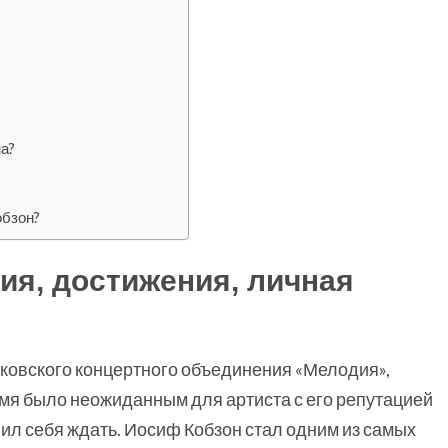
а?
обзон?
ия, достижения, личная
сковского концертного объединения «Мелодия»,
емя было неожиданным для артиста с его репутацией
авил себя ждать. Иосиф Кобзон стал одним из самых