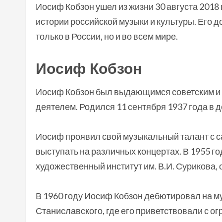
Иосиф Кобзон ушел из жизни 30 августа 2018
истории российской музыки и культуры. Его до
только в России, но и во всем мире.
Иосиф Кобзон
Иосиф Кобзон был выдающимся советским и 
деятелем. Родился 11 сентября 1937 года в 
Иосиф проявил свой музыкальный талант с са
выступать на различных концертах. В 1955 г
художественный институт им. В.И. Сурикова, о
В 1960 году Иосиф Кобзон дебютировал на му
Станиславского, где его приветствовали с о