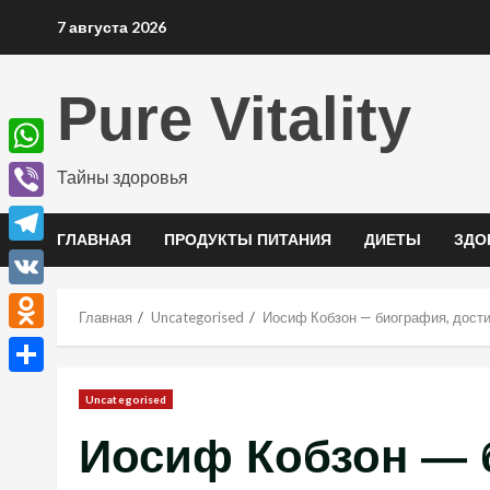
Перейти
7 августа 2026
к
содержимому
Pure Vitality
WhatsApp
Тайны здоровья
Viber
ГЛАВНАЯ
ПРОДУКТЫ ПИТАНИЯ
ДИЕТЫ
ЗДО
Telegram
VK
Главная
Uncategorised
Иосиф Кобзон — биография, дости
Odnoklassniki
Отправить
Uncategorised
Иосиф Кобзон — 