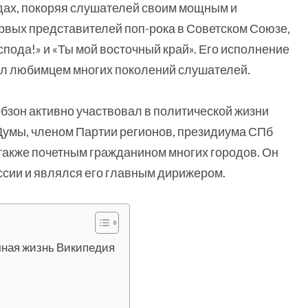
одах, покоряя слушателей своим мощным и
ервых представителей поп-рока в Советском Союзе,
оспода!» и «Ты мой восточный край». Его исполнение
тал любимцем многих поколений слушателей.
бзон активно участвовал в политической жизни
Думы, членом Партии регионов, президиума СПб
а также почетным гражданином многих городов. Он
сии и являлся его главным дирижером.
чная жизнь Википедия