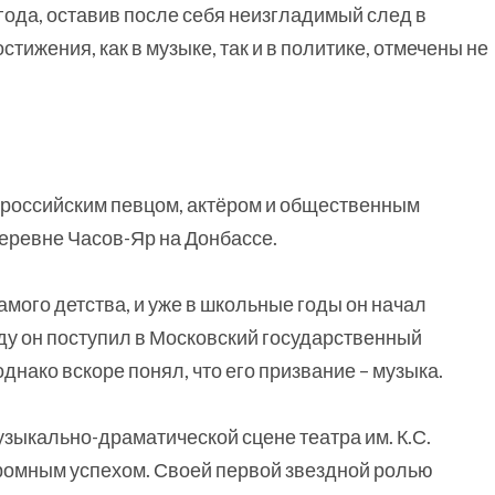
 года, оставив после себя неизгладимый след в
стижения, как в музыке, так и в политике, отмечены не
российским певцом, актёром и общественным
деревне Часов-Яр на Донбассе.
мого детства, и уже в школьные годы он начал
оду он поступил в Московский государственный
днако вскоре понял, что его призвание – музыка.
зыкально-драматической сцене театра им. К.С.
громным успехом. Своей первой звездной ролью