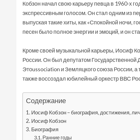
Кобзон начал свою карьеру певца в 1960-х г
экспрессивным голосом. Он стал одним из п
выпуская такие хиты, как «Спокойной ночи, г
песен было полное энергии и эмоций, и он с
Кроме своей музыкальной карьеры, Иосиф Ко
России. Он был депутатом Государственной 
Этоussociation и Земляцкого союза России, 
также воссоздал юбилейный оркестр ВВС Рос
Содержание
Иосиф Кобзон – биография, достижения, ли
Иосиф Кобзон
Биография
Ранние годы