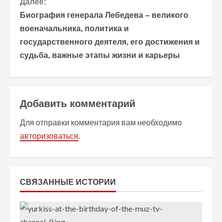
Далее:
л
Биография генерала Лебедева – великого
ж
военачальника, политика и
государственного деятеля, его достижения и
и
судьба, важные этапы жизни и карьеры
т
ь
Добавить комментарий
ч
Для отправки комментария вам необходимо
т
авторизоваться
.
е
н
СВЯЗАННЫЕ ИСТОРИИ
и
е