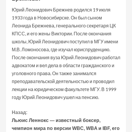
Юрий Леонидович Брежнев родился 19 июля
1933 года в Новосибирске. Он был сыном
Леонида Брежнева, генерального секретаря ЦК
КПСС, и его жены Виктории. После окончания
школы, Юрий Леонидович поступил в МГУ имени
М.В. Ломоносова, где изучал юриспруденцию.
После окончания вуза Юрий Леонидович работал
адвокатом и вел дела в области гражданского и
уголовного права. Он также занимался
преподавательской деятельностью и проводил
лекции на юридическом факультете МГУ. В 1999
году Юрий Леонидович ушел на пенсию.
П
Назад:
Льюис Леннокс — известный боксер,
р
чемпион мира по версии WBC, WBA и IBF, его