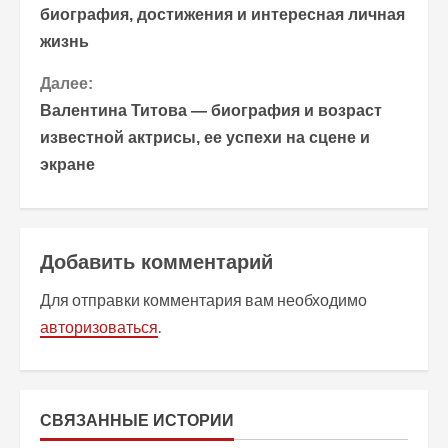
биография, достижения и интересная личная
о
жизнь
д
Далее:
о
Валентина Титова — биография и возраст
известной актрисы, ее успехи на сцене и
л
экране
ж
и
Добавить комментарий
т
Для отправки комментария вам необходимо
ь
авторизоваться
.
ч
т
СВЯЗАННЫЕ ИСТОРИИ
е