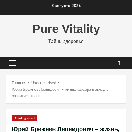
Перейти
8 августа 2026
к
содержимому
Pure Vitality
Тайны здоровья
Основное
меню
Главная
Uncategorised
Юрий Брежнев Леонидович – жизнь, карьера и вклад в
развитие страны
Uncategorised
Юрий Брежнев Леонидович – жизнь,