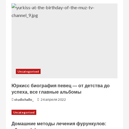
н
и
е
Uncategorised
Юркисс биография певец — от детства до
успеха, все главные альбомы
studiohallo_
24 апреля 2022
Uncategorised
Домашние методы лечения фурункулов: