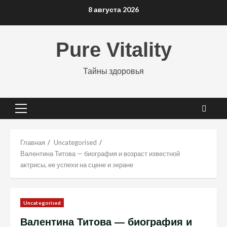
Перейти
8 августа 2026
к
содержимому
Pure Vitality
Тайны здоровья
Основное
меню
Главная
Uncategorised
Валентина Титова — биография и возраст известной
актрисы, ее успехи на сцене и экране
Uncategorised
Валентина Титова — биография и