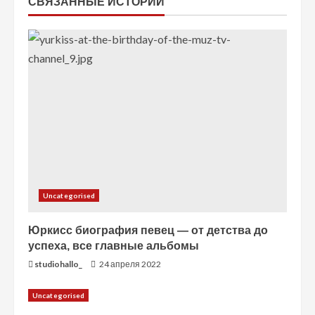
СВЯЗАННЫЕ ИСТОРИИ
ч
т
е
н
и
е
Uncategorised
Юркисс биография певец — от детства до
успеха, все главные альбомы
studiohallo_
24 апреля 2022
Uncategorised