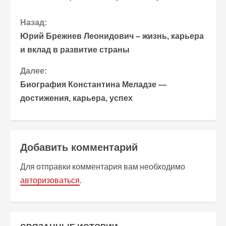
П
Назад:
Юрий Брежнев Леонидович – жизнь, карьера
р
и вклад в развитие страны
о
Далее:
Биография Константина Меладзе —
д
достижения, карьера, успех
о
л
Добавить комментарий
ж
Для отправки комментария вам необходимо
и
авторизоваться
.
т
ь