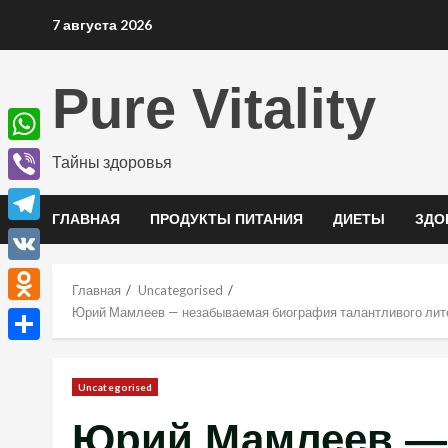
Перейти
7 августа 2026
к
содержимому
Pure Vitality
WhatsApp
Тайны здоровья
Viber
ГЛАВНАЯ
ПРОДУКТЫ ПИТАНИЯ
ДИЕТЫ
ЗДО
Telegram
VK
Главная
Uncategorised
Юрий Мамлеев — незабываемая биография талантливого литер
Odnoklassniki
Отправить
Uncategorised
Юрий Мамлеев —