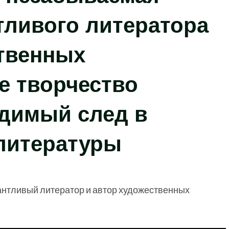
тливого литератора
ственных
е творчество
адимый след в
 литературы