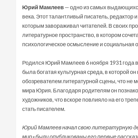
Юрий Мамлеев
— одно из самых выдающихся
века. Этот талантливый писатель, редактор 
которым завораживал читателей. В своих п
литературное пространство, в котором соче
психологическое осмысление и социальная ос
Родился Юрий Мамлеев 6 ноября 1931 года в 
была богатая культурная среда, в которой он
обозревателем литературной сцены, что не м
мира Юрия. Благодаря родителям он познако
художников, что вскоре повлияло на его тре
стать писателем.
Юрий Мамлеев начал свою литературную дея
мир» были опубликованы его первые рассказ