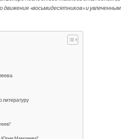
 движения «восьмидесятников» и увлеченным
леева
а
 литературу
леев?
й Юрия Мамлеева?