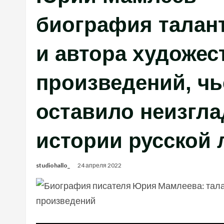
биография талан
и автора художе
произведений, чь
оставило неизгл
истории русской
studiohallo_
24 апреля 2022