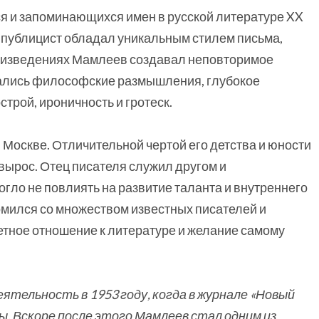
 и запоминающихся имен в русской литературе XX
и публицист обладал уникальным стилем письма,
роизведениях Мамлеев создавал неповторимое
тались философские размышления, глубокое
трой, ироничность и гротеск.
Москве. Отличительной чертой его детства и юности
 вырос. Отец писателя служил другом и
огло не повлиять на развитие таланта и внутреннего
мился со множеством известных писателей и
петное отношение к литературе и желание самому
тельность в 1953 году, когда в журнале «Новый
ы. Вскоре после этого Мамлеев стал одним из