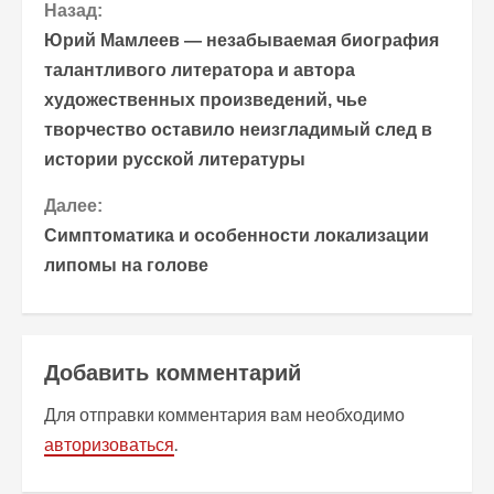
П
Назад:
Юрий Мамлеев — незабываемая биография
р
талантливого литератора и автора
художественных произведений, чье
о
творчество оставило неизгладимый след в
д
истории русской литературы
о
Далее:
Симптоматика и особенности локализации
л
липомы на голове
ж
и
Добавить комментарий
т
Для отправки комментария вам необходимо
ь
авторизоваться
.
ч