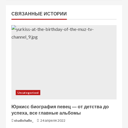
т
СВЯЗАННЫЕ ИСТОРИИ
е
н
и
е
Uncategorised
Юркисс биография певец — от детства до
успеха, все главные альбомы
studiohallo_
24 апреля 2022