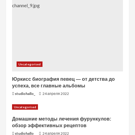
н
и
е
Uncategorised
Юркисс биография певец — от детства до
успеха, все главные альбомы
studiohallo_
24 апреля 2022
Uncategorised
Домашние методы лечения фурункулов:
обзор эффективных рецептов
studiohallo_
24 апреля 2022