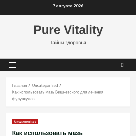
Перейти
7 августа 2026
к
содержимому
Pure Vitality
Тайны здоровья
Основное
меню
Главная
Uncategorised
Как использовать мазь Вишневского для лечения
фурункулов
Uncategorised
Как использовать мазь