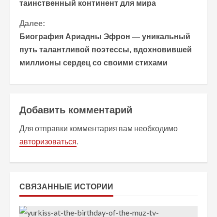
таинственный континент для мира
о
Далее:
д
Биография Ариадны Эфрон — уникальный
о
путь талантливой поэтессы, вдохновившей
миллионы сердец со своими стихами
л
ж
и
Добавить комментарий
т
Для отправки комментария вам необходимо
авторизоваться
.
ь
ч
т
СВЯЗАННЫЕ ИСТОРИИ
е