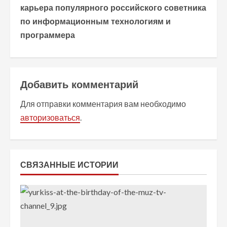
о
карьера популярного российского советника
по информационным технологиям и
л
программера
ж
и
Добавить комментарий
т
Для отправки комментария вам необходимо
ь
авторизоваться
.
ч
т
СВЯЗАННЫЕ ИСТОРИИ
е
н
и