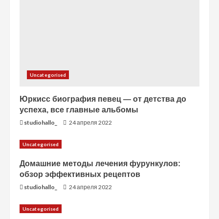
е
Uncategorised
Юркисс биография певец — от детства до
успеха, все главные альбомы
studiohallo_
24 апреля 2022
Uncategorised
Домашние методы лечения фурункулов:
обзор эффективных рецептов
studiohallo_
24 апреля 2022
Uncategorised