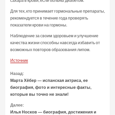
сахара в крови, если больны диабетом.
Для тех, кто принимает гормональные препараты,
рекомендуется в течение года проверять
показатели крови на гормоны.
Наблюдение за своим здоровьем и улучшение
качества жизни способны навсегда избавить от
возможных повторов образования липом.
Источник
П
Назад:
Марта Хёбер — испанская актриса, ее
р
биография, фото и интересные факты,
которые вы точно не знали!
о
Далее:
д
Илья Носков — биография, достижения и