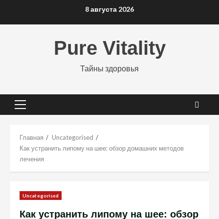
Перейти
8 августа 2026
к
содержимому
Pure Vitality
Тайны здоровья
Основное
меню
Главная
Uncategorised
Как устранить липому на шее: обзор домашних методов
лечения
Uncategorised
Как устранить липому на шее: обзор