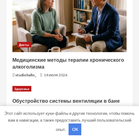
Диеты
Медицинские методы терапии хронического
алкоголизма
studiohallo_
14 июля 2026
Здоровье
Обустройство системы вентиляции в бане
studiohallo_
13 июля 2026
Этот сайт использует куки-файлы и другие технологии, чтобы помочь
вам в навигации, а также предоставить лучший пользовательский
опыт.
OK
Copyright © Все права защищены.
|
MoreNews
от AF