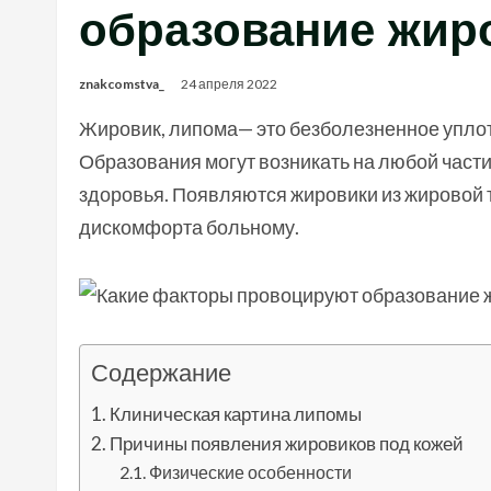
образование жир
znakcomstva_
24 апреля 2022
Жировик, липома— это безболезненное уплот
Образования могут возникать на любой части
здоровья. Появляются жировики из жировой т
дискомфорта больному.
Содержание
Клиническая картина липомы
Причины появления жировиков под кожей
Физические особенности