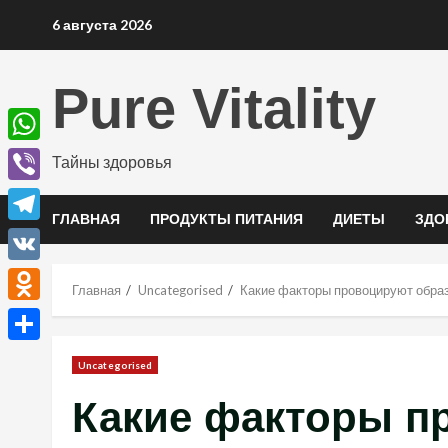
Перейти
6 августа 2026
к
содержимому
Pure Vitality
WhatsApp
Тайны здоровья
Viber
ГЛАВНАЯ
ПРОДУКТЫ ПИТАНИЯ
ДИЕТЫ
ЗДО
Telegram
VK
Главная
Uncategorised
Какие факторы провоцируют обра
Odnoklassniki
Отправить
Uncategorised
Какие факторы п