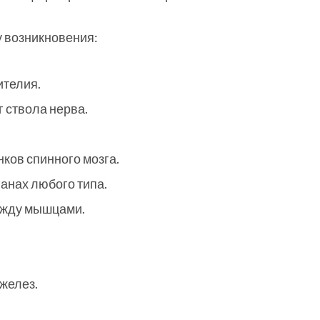
 возникновения:
ителия.
 ствола нерва.
ков спинного мозга.
ганах любого типа.
ежду мышцами.
желез.