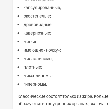
капсулированные;
окостенелые;
древовидные;
кавернозные;
мягкие;
имеющие «ножку»;
миелолипомы;
плотные;
миксолипомы;
гиперномы.
Классические состоят только из жира. Коль
образуются во внутренних органах, включаю