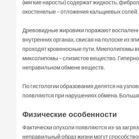
(мягкие наросты) содержат жидкость, фибро
окостенелые – отложения кальциевых солей.
Древовидные жировики поражают воспаленны
внутренних органах, свисая на полоске из э
проходят кровеносные пути. Миелолипомы в
миксолипомы – слизистое вещество. Гиперно
неправильном обмене веществ.
По гистологии образования делятся на узлов
появляются при нарушениях обмена. Больша
Физические особенности
Фактически опухоли появляются из-за загряз
неправильный образ жизни могут способство