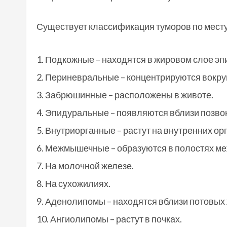
Существует классификация туморов по месту
Подкожные – находятся в жировом слое эп
Периневральные – концентрируются вокруг
Забрюшинные – расположены в животе.
Эпидуральные – появляются вблизи позвон
Внутриорганные – растут на внутренних ор
Межмышечные – образуются в полостях м
На молочной железе.
На сухожилиях.
Аденолипомы – находятся вблизи потовых 
Ангиолипомы – растут в почках.