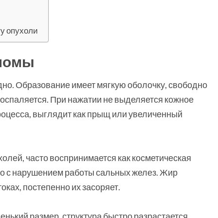
ту опухоли
ипомы
дно. Образование имеет мягкую оболочку, свободно
 воспаляется. При нажатии не выделяется кожное
роцесса, выглядит как прыщ или увеличенный
олей, часто воспринимается как косметическая
о с нарушением работы сальных желез. Жир
оках, постепенно их засоряет.
енький размер, структура быстро разрастается.