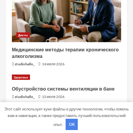
Диеты
Медицинские методы терапии хронического
алкоголизма
studiohallo_
14 июля 2026
Здоровье
Обустройство системы вентиляции в бане
studiohallo_
13 июля 2026
Этот сайт использует куки-файлы и другие технологии, чтобы помочь
вам в навигации, а также предоставить лучший пользовательский
Copyright © Все права защищены.
|
MoreNews
от AF
опыт.
OK
themes.