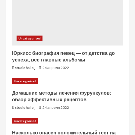
и
е
Uncategorised
Юркисс биография певец — от детства до
успеха, все главные альбомы
studiohallo_
24 апреля 2022
Uncategorised
Домашние методы лечения фурункулов:
обзор эффективных рецептов
studiohallo_
24 апреля 2022
Uncategorised
Насколько опасен положительный тест на