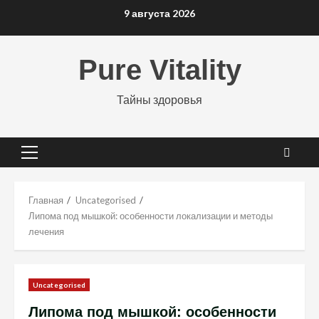
Перейти
9 августа 2026
к
содержимому
Pure Vitality
Тайны здоровья
Основное
меню
Главная
Uncategorised
Липома под мышкой: особенности локализации и методы
лечения
Uncategorised
Липома под мышкой: особенности