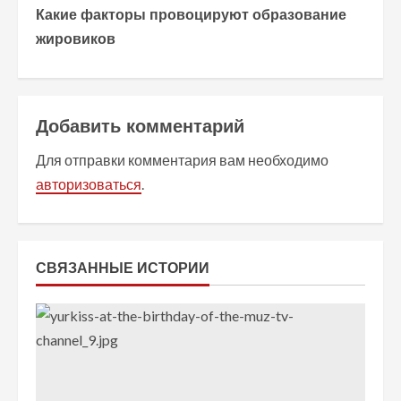
Какие факторы провоцируют образование
д
жировиков
о
л
Добавить комментарий
ж
Для отправки комментария вам необходимо
и
авторизоваться
.
т
ь
СВЯЗАННЫЕ ИСТОРИИ
ч
т
е
н