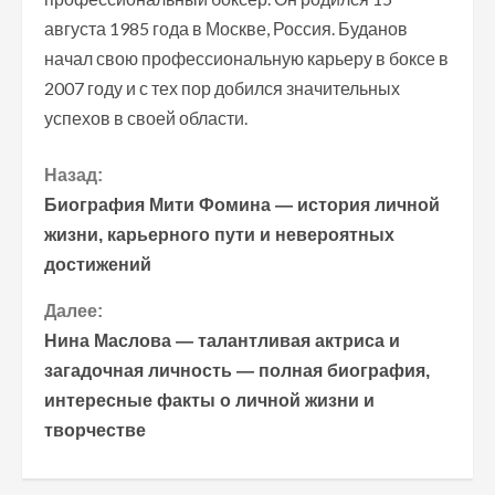
августа 1985 года в Москве, Россия. Буданов
начал свою профессиональную карьеру в боксе в
2007 году и с тех пор добился значительных
успехов в своей области.
П
Назад:
Биография Мити Фомина — история личной
р
жизни, карьерного пути и невероятных
достижений
о
Далее:
д
Нина Маслова — талантливая актриса и
о
загадочная личность — полная биография,
интересные факты о личной жизни и
л
творчестве
ж