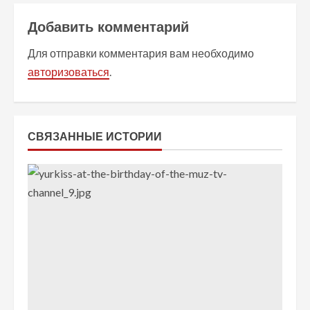
и
Добавить комментарий
т
Для отправки комментария вам необходимо
ь
авторизоваться
.
ч
т
СВЯЗАННЫЕ ИСТОРИИ
е
н
и
е