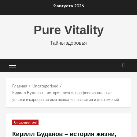
Перейти
9 августа 2026
к
содержимому
Pure Vitality
Тайны здоровья
Основное
меню
Главная
Uncategorised
Кирилл Буданов – история жизни, профессиональные
успехи и карьера во имя познания, развития и достижений
Uncategorised
Кирилл Буданов – история жизни,