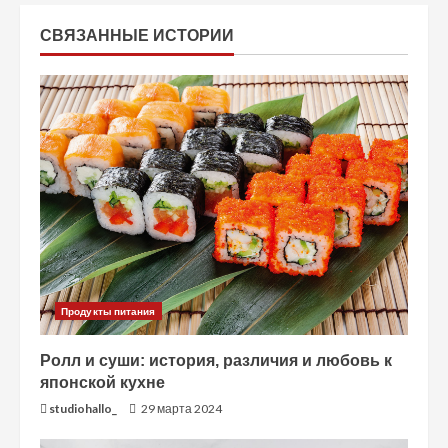
л
СВЯЗАННЫЕ ИСТОРИИ
ж
и
т
ь
ч
т
Продукты питания
е
Ролл и суши: история, различия и любовь к
н
японской кухне
и
studiohallo_
29 марта 2024