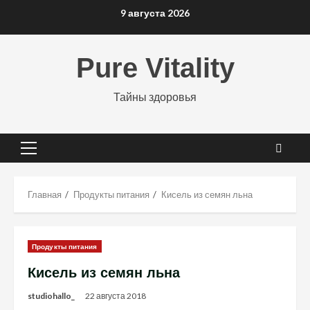
Перейти
9 августа 2026
к
содержимому
Pure Vitality
Тайны здоровья
Основное
меню
Главная
Продукты питания
Кисель из семян льна
Продукты питания
Кисель из семян льна
studiohallo_
22 августа 2018