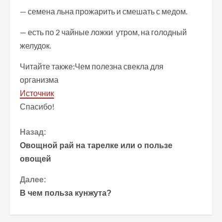
— семена льна прожарить и смешать с медом.
— есть по 2 чайные ложки утром, на голодный
желудок.
Читайте также:Чем полезна свекла для
организма
Источник
Спасибо!
П
Назад:
Овощной рай на тарелке или о пользе
р
овощей
о
Далее:
В чем польза кунжута?
д
о