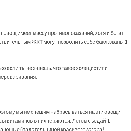
т овощ имеет массу противопоказаний, хотя и богат
ствительным ЖКТ могут позволить себе баклажаны 1
о если ты не знаешь, что такое холецистит и
 переваривания.
поэтому мы не спешим набрасываться на эти овощи
сы витаминов в них теряются. Летом съедай 1
 станешь обладательницей красивого загара!