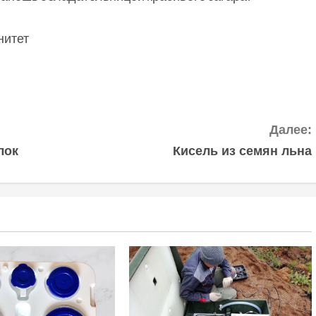
нитет
Далее:
лок
Кисель из семян льна