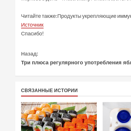
Читайте также:Продукты укрепляющие имму
Источник
Спасибо!
П
Назад:
Три плюса регулярного употребления яб
р
о
д
СВЯЗАННЫЕ ИСТОРИИ
о
л
ж