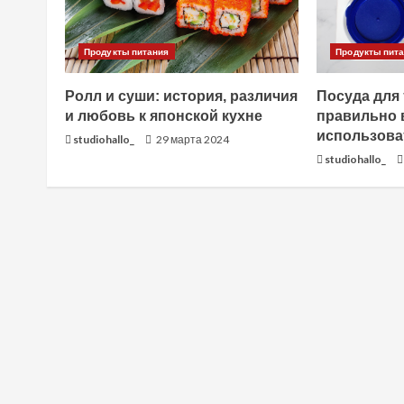
и
Продукты питания
Продукты пит
т
Ролл и суши: история, различия
Посуда для
ь
и любовь к японской кухне
правильно 
использова
ч
studiohallo_
29 марта 2024
studiohallo_
т
е
н
и
е