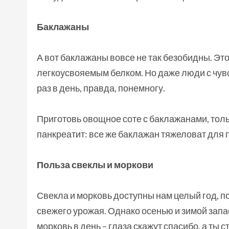
Баклажаны
А вот баклажаны вовсе не так безобидны. Это
легкоусвояемым белком. Но даже люди с чув
раз в день, правда, понемногу.
Приготовь овощное соте с баклажанами, тольк
панкреатит: все же баклажан тяжеловат для
Польза свеклы и моркови
Свекла и морковь доступны нам целый год, 
свежего урожая. Однако осенью и зимой запа
морковь в день – глаза скажут спасибо, а ты