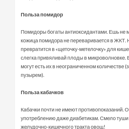
Польза помидор
Помидоры богаты антиоксидантами. Ешь не м
кожица помидора не переваривается в ЖКТ. Н
превратится в «щеточку-метелочку» для кише
слегка привяливай плоды в микроволновке. 
могут есть их в неограниченном количестве (
пузырем).
Польза кабачков
Кабачки почти не имеют противопоказаний. 
употреблению даже диабетикам. Смело туши 
желудочно-кишечного тракта овощ!