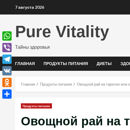
Перейти
7 августа 2026
к
содержимому
Pure Vitality
WhatsApp
Тайны здоровья
Viber
ГЛАВНАЯ
ПРОДУКТЫ ПИТАНИЯ
ДИЕТЫ
ЗДО
Telegram
VK
Главная
Продукты питания
Овощной рай на тарелке или 
Odnoklassniki
Отправить
Продукты питания
Овощной рай на т