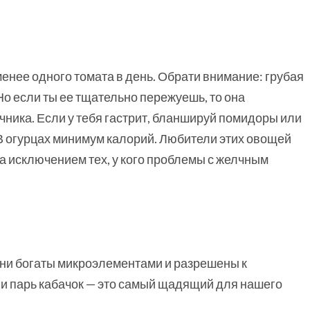
енее одного томата в день. Обрати внимание: грубая
о если ты ее тщательно пережуешь, то она
чника. Если у тебя гастрит, бланшируй помидоры или
В огурцах минимум калорий. Любители этих овощей
за исключением тех, у кого проблемы с желчным
Они богаты микроэлементами и разрешены к
и парь кабачок — это самый щадящий для нашего