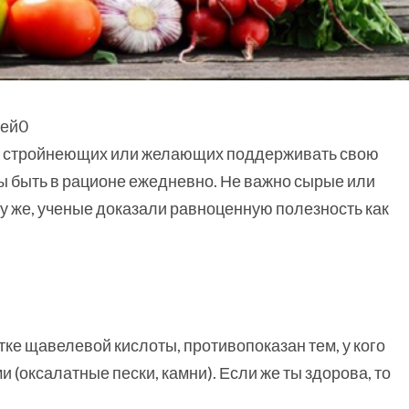
 у стройнеющих или желающих поддерживать свою
 быть в рационе ежедневно. Не важно сырые или
му же, ученые доказали равноценную полезность как
ытке щавелевой кислоты, противопоказан тем, у кого
(оксалатные пески, камни). Если же ты здорова, то