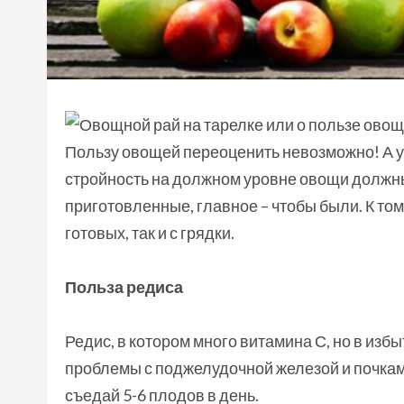
Пользу овощей переоценить невозможно! А
стройность на должном уровне овощи должны
приготовленные, главное – чтобы были. К то
готовых, так и с грядки.
Польза редиса
Редис, в котором много витамина С, но в изб
проблемы с поджелудочной железой и почками 
съедай 5-6 плодов в день.