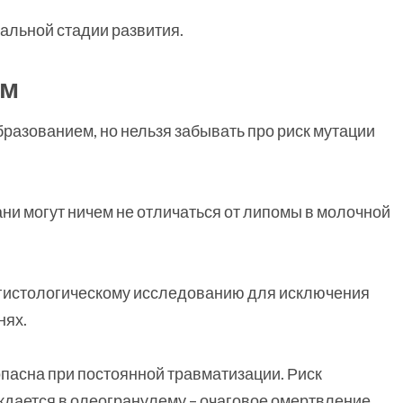
альной стадии развития.
ом
разованием, но нельзя забывать про риск мутации
ни могут ничем не отличаться от липомы в молочной
гистологическому исследованию для исключения
нях.
пасна при постоянной травматизации. Риск
дается в олеогранулему – очаговое омертвление