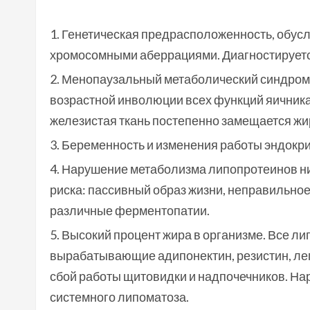
Генетическая предрасположенность, обусл
хромосомными аберрациями. Диагностируетс
Менопаузальный метаболический синдром 
возрастной инволюции всех функций яичника.
железистая ткань постепенно замещается жи
Беременность и изменения работы эндокр
Нарушение метаболизма липопротеинов низ
риска: пассивный образ жизни, неправильно
различные ферментопатии.
Высокий процент жира в организме. Все л
вырабатывающие адипонектин, резистин, ле
сбой работы щитовидки и надпочечников. Н
системного липоматоза.