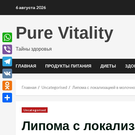
Перейти
6 августа 2026
к
содержимому
Pure Vitality
WhatsApp
Тайны здоровья
Viber
ГЛАВНАЯ
ПРОДУКТЫ ПИТАНИЯ
ДИЕТЫ
ЗДО
Telegram
VK
Главная
Uncategorised
Липома с локализацией в молочной
Odnoklassniki
Отправить
Uncategorised
Липома с локали