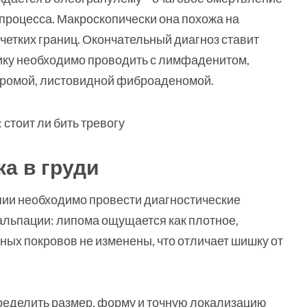
процесса. Макроскопически она похожа на
четких границ. Окончательный диагноз ставит
ку необходимо проводить с лимфаденитом,
ибромой, листовидной фиброаденомой.
а в груди
пии необходимо провести диагностические
альпации: липома ощущается как плотное,
ных покровов не изменены, что отличает шишку от
еделить размер, форму и точную локализацию