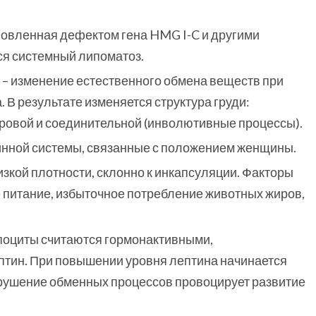
овленная дефектом гена HMG I-C и другими
я системный липоматоз.
– изменение естественного обмена веществ при
 В результате изменяется структура груди:
ровой и соединительной (инволютивные процессы).
инной системы, связанные с положением женщины.
кой плотности, склонно к инкапсуляции. Факторы
е питание, избыточное потребление животных жиров,
ипоциты считаются гормонактивными,
птин. При повышении уровня лептина начинается
арушение обменных процессов провоцирует развитие