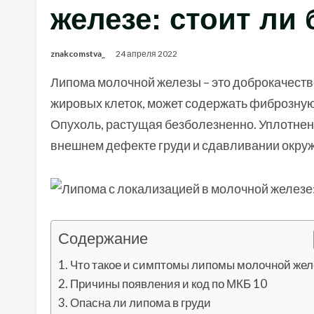
железе: стоит ли 
znakcomstva_
24 апреля 2022
Липома молочной железы – это доброкачест
жировых клеток, может содержать фиброзную
Опухоль, растущая безболезненно. Уплотнен
внешнем дефекте груди и сдавливании окру
Содержание
Что такое и симптомы липомы молочной же
Причины появления и код по МКБ 10
Опасна ли липома в груди