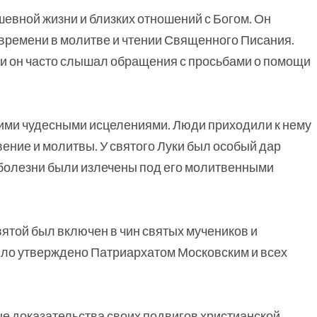
евной жизни и близких отношений с Богом. Он
времени в молитве и чтении Священного Писания.
 и он часто слышал обращения с просьбами о помощи
воими чудесными исцелениями. Люди приходили к нему
вение и молитвы. У святого Луки был особый дар
 болезни были излечены под его молитвенными
ятой был включен в чин святых мучеников и
было утверждено Патриархатом Московским и всех
ые доказательства своих подвигов христианской