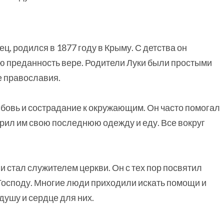
ц, родился в 1877 году в Крыму. С детства он
ю преданность вере. Родители Луки были простыми
е православия.
юбовь и сострадание к окружающим. Он часто помогал
ил им свою последнюю одежду и еду. Все вокруг
и стал служителем церкви. Он с тех пор посвятил
Господу. Многие люди приходили искать помощи и
душу и сердце для них.