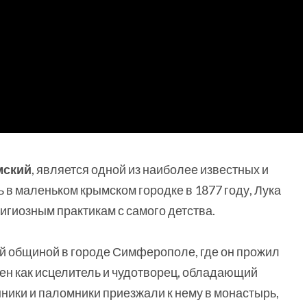
мский
, является одной из наиболее известных и
в маленьком крымском городке в 1877 году, Лука
игиозным практикам с самого детства.
ой общиной в городе Симферополе, где он прожил
тен как исцелитель и чудотворец, обладающий
ики и паломники приезжали к нему в монастырь,