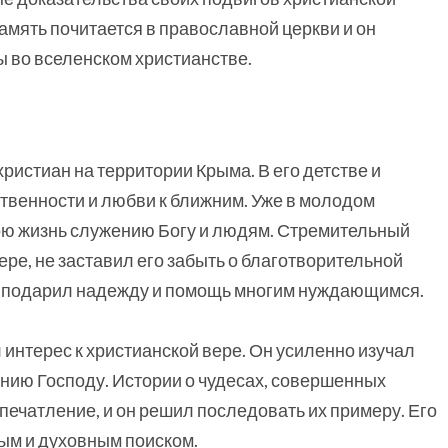
амять почитается в православной церкви и он
ы во вселенском христианстве.
ристиан на территории Крыма. В его детстве и
твенности и любви к ближним. Уже в молодом
ою жизнь служению Богу и людям. Стремительный
ьере, не заставил его забыть о благотворительной
ка подарил надежду и помощь многим нуждающимся.
 интерес к христианской вере. Он усиленно изучал
нию Господу. Истории о чудесах, совершенных
печатление, и он решил последовать их примеру. Его
ым и духовным поиском.