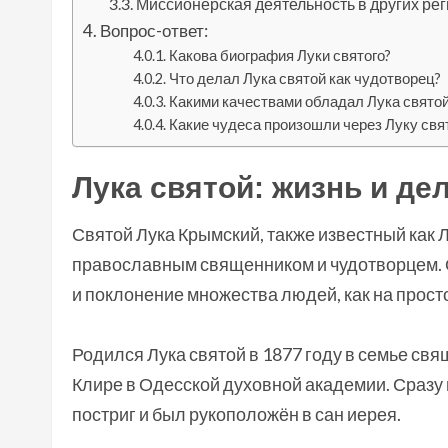
Миссионерская деятельность в других ре
Вопрос-ответ:
Какова биография Луки святого?
Что делал Лука святой как чудотворец?
Какими качествами обладал Лука свято
Какие чудеса произошли через Луку свя
Лука святой: жизнь и де
Святой Лука Крымский, также известный как
православным священником и чудотворцем. О
и поклонение множества людей, как на просто
Родился Лука святой в 1877 году в семье св
Клире в Одесской духовной академии. Сразу
постриг и был рукоположён в сан иерея.