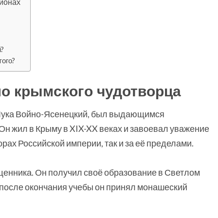
гионах
й?
того?
ло крымского чудотворца
 Лука Войно-Ясенецкий, был выдающимся
н жил в Крыму в XIX-XX веках и завоевал уважение
рах Российской империи, так и за её пределами.
ященника. Он получил своё образование в Светлом
 после окончания учебы он принял монашеский