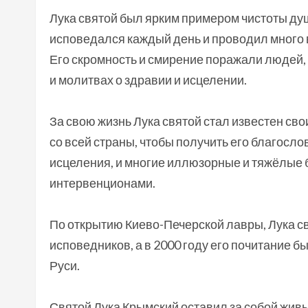
Лука святой был ярким примером чистоты душ
исповедался каждый день и проводил много 
Его скромность и смирение поражали людей,
и молитвах о здравии и исцелении.
За свою жизнь Лука святой стал известен с
со всей страны, чтобы получить его благосло
исцеления, и многие иллюзорные и тяжёлые
интервенционами.
По открытию Киево-Печерской лавры, Лука св
исповедников, а в 2000 году его почитание 
Руси.
Святой Лука Крымский оставил за собой жив