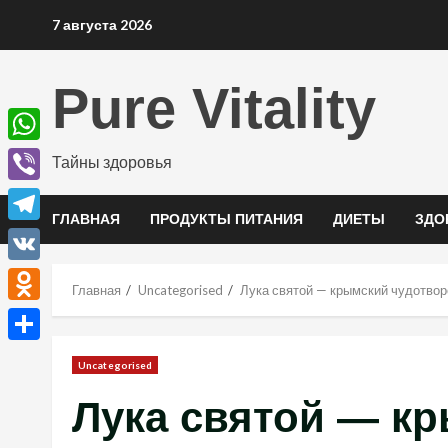
Перейти
7 августа 2026
к
содержимому
Pure Vitality
WhatsApp
Тайны здоровья
Viber
ГЛАВНАЯ
ПРОДУКТЫ ПИТАНИЯ
ДИЕТЫ
ЗДО
Telegram
VK
Главная
Uncategorised
Лука святой — крымский чудотворе
Odnoklassniki
Отправить
Uncategorised
Лука святой — к