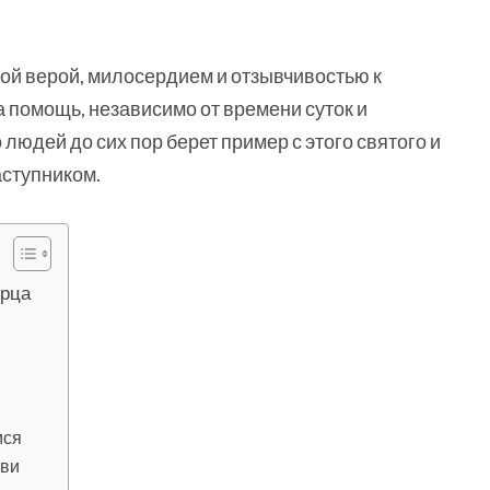
й верой, милосердием и отзывчивостью к
 помощь, независимо от времени суток и
людей до сих пор берет пример с этого святого и
аступником.
орца
мся
кви