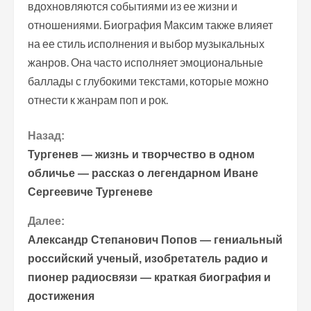
вдохновляются событиями из ее жизни и
отношениями. Биография Максим также влияет
на ее стиль исполнения и выбор музыкальных
жанров. Она часто исполняет эмоциональные
баллады с глубокими текстами, которые можно
отнести к жанрам поп и рок.
П
Назад:
Тургенев — жизнь и творчество в одном
р
обличье — рассказ о легендарном Иване
Сергеевиче Тургеневе
о
Далее:
д
Александр Степанович Попов — гениальный
о
российский ученый, изобретатель радио и
пионер радиосвязи — краткая биография и
л
достижения