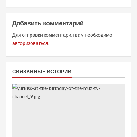
ж
и
Добавить комментарий
т
Для отправки комментария вам необходимо
ь
авторизоваться
.
ч
т
СВЯЗАННЫЕ ИСТОРИИ
е
н
и
е