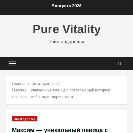
Перейти
9 августа 2026
к
содержимому
Pure Vitality
Тайны здоровья
Основное
меню
Главная
Uncategorised
Максим — уникальный певица с потрясающей историей
жизни и самобытным творчеством
Uncategorised
Максим — уникальный певица с