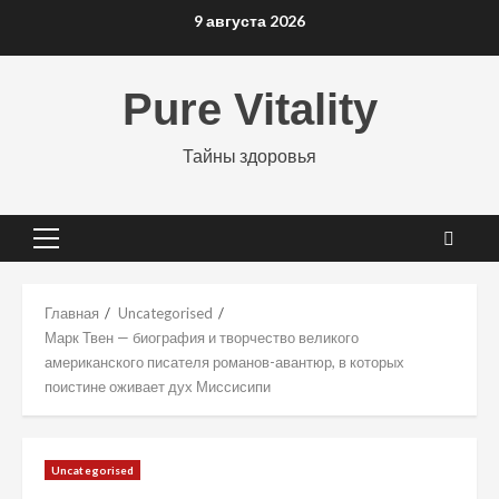
Перейти
9 августа 2026
к
содержимому
Pure Vitality
Тайны здоровья
Основное
меню
Главная
Uncategorised
Марк Твен — биография и творчество великого
американского писателя романов-авантюр, в которых
поистине оживает дух Миссисипи
Uncategorised