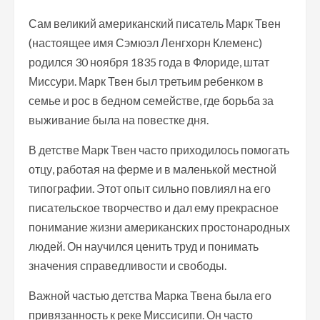
Сам великий американский писатель Марк Твен
(настоящее имя Сэмюэл Ленгхорн Клеменс)
родился 30 ноября 1835 года в Флориде, штат
Миссури. Марк Твен был третьим ребенком в
семье и рос в бедном семействе, где борьба за
выживание была на повестке дня.
В детстве Марк Твен часто приходилось помогать
отцу, работая на ферме и в маленькой местной
типографии. Этот опыт сильно повлиял на его
писательское творчество и дал ему прекрасное
понимание жизни американских простонародных
людей. Он научился ценить труд и понимать
значения справедливости и свободы.
Важной частью детства Марка Твена была его
привязанность к реке Миссисипи. Он часто