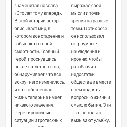
знаменитая новелла
выражал свои
«Сто лет тому вперед».
мысли и точки
В этой истории автор
зрения на разные
описывает мир, в
темы. В этих эссе
котором все старение и
он использовал
забывают о своей
остроумные
смертности. Главный
наблюдения и
герой, проснувшись
иронию, чтобы
после столетнего сна,
разоблачить
обнаруживает, что все
недостатки
вокруг него изменилось,
общества и вместе
и его собственная
с тем поднять
жизнь теперь не имеет
вопросы о жизни и
никакого значения.
смысле бытия. Эти
Через ироничные
эссе не только
ситуации и гротескных
вызывают улыбку,