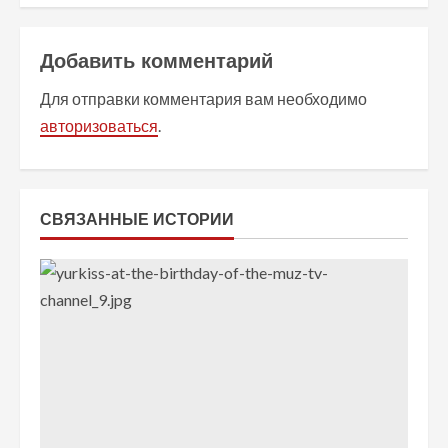
ж
и
Добавить комментарий
т
Для отправки комментария вам необходимо
авторизоваться
.
ь
ч
т
СВЯЗАННЫЕ ИСТОРИИ
е
н
и
е