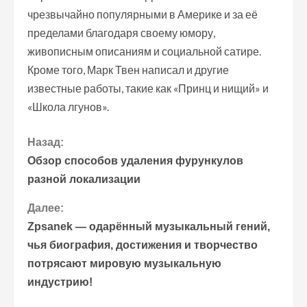
чрезвычайно популярными в Америке и за её
пределами благодаря своему юмору,
живописным описаниям и социальной сатире.
Кроме того, Марк Твен написал и другие
известные работы, такие как «Принц и нищий» и
«Школа лгунов».
П
Назад:
Обзор способов удаления фурункулов
р
разной локализации
о
Далее:
Zpsanek — одарённый музыкальный гений,
д
чья биография, достижения и творчество
о
потрясают мировую музыкальную
индустрию!
л