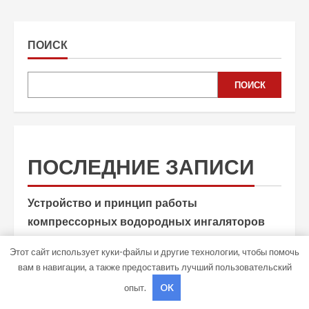
ПОИСК
ПОИСК
ПОСЛЕДНИЕ ЗАПИСИ
Устройство и принцип работы
компрессорных водородных ингаляторов
Организация выездной детоксикации
Этот сайт использует куки-файлы и другие технологии, чтобы помочь
вам в навигации, а также предоставить лучший пользовательский
врачом-наркологом на дому
опыт.
OK
Медицинские методы терапии хронического