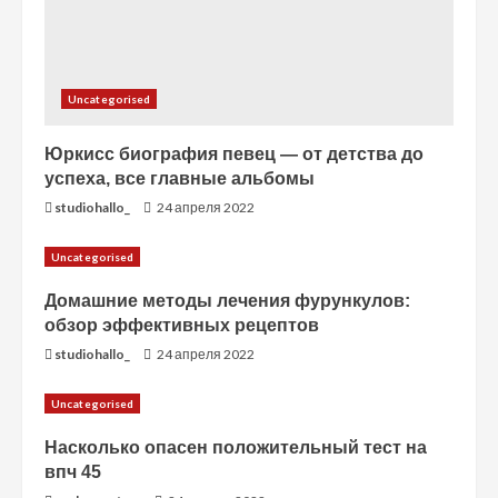
е
Uncategorised
Юркисс биография певец — от детства до
успеха, все главные альбомы
studiohallo_
24 апреля 2022
Uncategorised
Домашние методы лечения фурункулов:
обзор эффективных рецептов
studiohallo_
24 апреля 2022
Uncategorised
Насколько опасен положительный тест на
впч 45