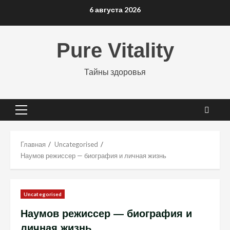
Перейти
6 августа 2026
к
содержимому
Pure Vitality
Тайны здоровья
Основное
меню
Главная
Uncategorised
Наумов режиссер — биография и личная жизнь
Uncategorised
Наумов режиссер — биография и
личная жизнь