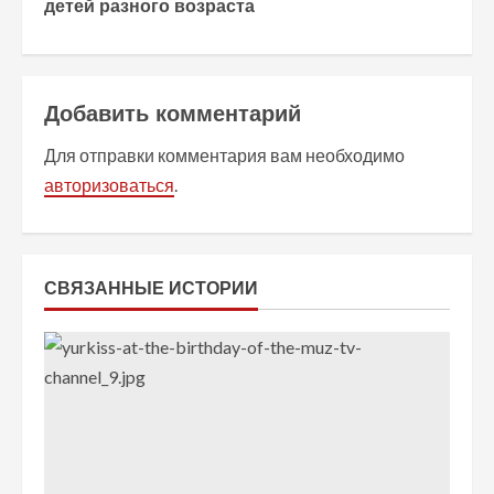
о
детей разного возраста
л
ж
Добавить комментарий
и
Для отправки комментария вам необходимо
т
авторизоваться
.
ь
ч
СВЯЗАННЫЕ ИСТОРИИ
т
е
н
и