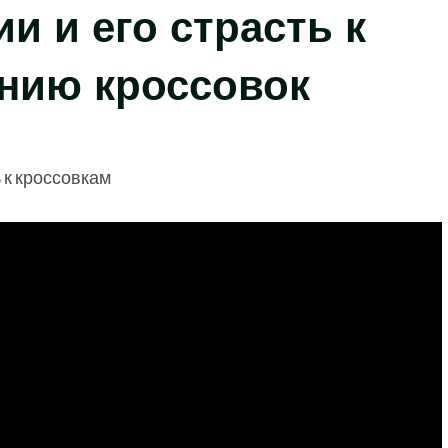
и и его страсть к
нию кроссовок