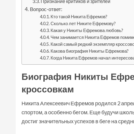
Признание критиков и зрителей
Вопрос-ответ:
Кто такой Никита Ефремов?
Сколько лет Никите Ефремову?
Какая у Никиты Ефремова любовь?
Чем занимается Никита Ефремов помимо
Какой самый редкий экземпляр кроссов
Какова биография Никиты Ефремова?
Когда Никита Ефремов начал интересов
Биография Никиты Ефрем
кроссовкам
Никита Алексеевич Ефремов родился 2 апреля
спортом, а особенно бегом. Еще будучи школь
достиг значительных успехов в беге на средн