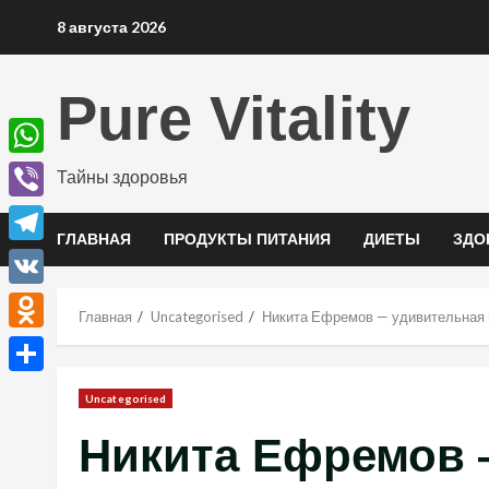
Перейти
8 августа 2026
к
содержимому
Pure Vitality
WhatsApp
Тайны здоровья
Viber
ГЛАВНАЯ
ПРОДУКТЫ ПИТАНИЯ
ДИЕТЫ
ЗДО
Telegram
VK
Главная
Uncategorised
Никита Ефремов — удивительная и
Odnoklassniki
Отправить
Uncategorised
Никита Ефремов 