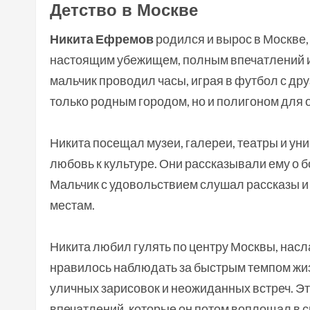
Детство в Москве
Никита Ефремов
родился и вырос в Москве, 
настоящим убежищем, полным впечатлений и 
мальчик проводил часы, играя в футбол с др
только родным городом, но и полигоном для 
Никита посещал музеи, галереи, театры и ун
любовь к культуре. Они рассказывали ему о б
Мальчик с удовольствием слушал рассказы и
местам.
Никита любил гулять по центру Москвы, нас
нравилось наблюдать за быстрым темпом жиз
уличных зарисовок и неожиданных встреч. Эт
впечатлений, которые он потом воплощал в с