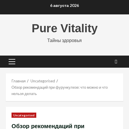
Перейти
6 августа 2026
к
содержимому
Pure Vitality
Тайны здоровья
Основное
меню
Главная
Uncategorised
Обзор рекомендаций при фурункулезе: что можно и что
нельзя делать
Uncategorised
Обзор рекомендаций при