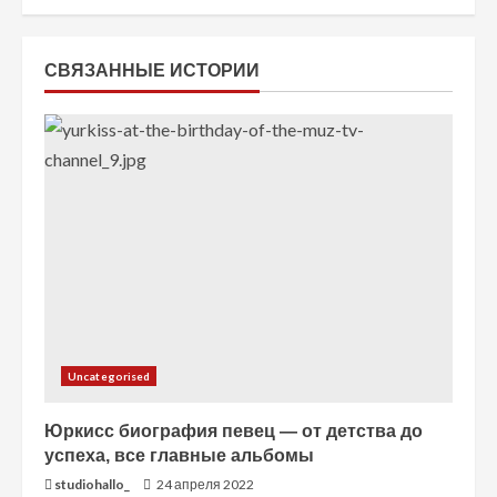
ч
т
СВЯЗАННЫЕ ИСТОРИИ
е
н
и
е
Uncategorised
Юркисс биография певец — от детства до
успеха, все главные альбомы
studiohallo_
24 апреля 2022