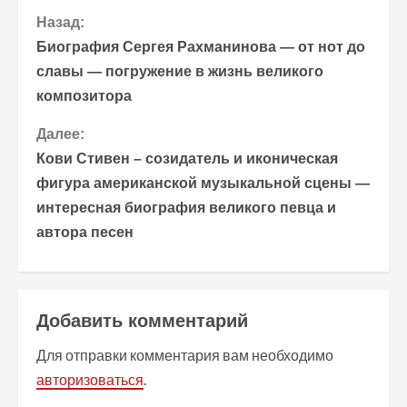
П
Назад:
Биография Сергея Рахманинова — от нот до
р
славы — погружение в жизнь великого
композитора
о
Далее:
д
Кови Стивен – созидатель и иконическая
о
фигура американской музыкальной сцены —
интересная биография великого певца и
л
автора песен
ж
и
Добавить комментарий
т
Для отправки комментария вам необходимо
ь
авторизоваться
.