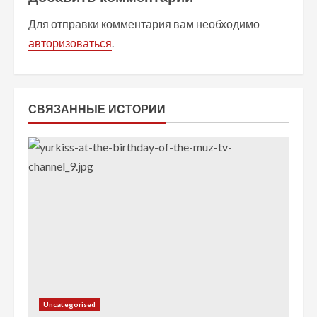
ж
Для отправки комментария вам необходимо
и
авторизоваться
.
т
ь
СВЯЗАННЫЕ ИСТОРИИ
ч
т
е
н
и
е
Uncategorised