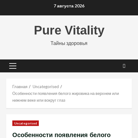
Перейти
7 августа 2026
к
содержимому
Pure Vitality
Тайны здоровья
Основное
меню
Главная
Uncategorised
Особенности появления белого жировика на верхнем или
нижнем веке или вокруг глаз
Uncategorised
Особенности появления белого