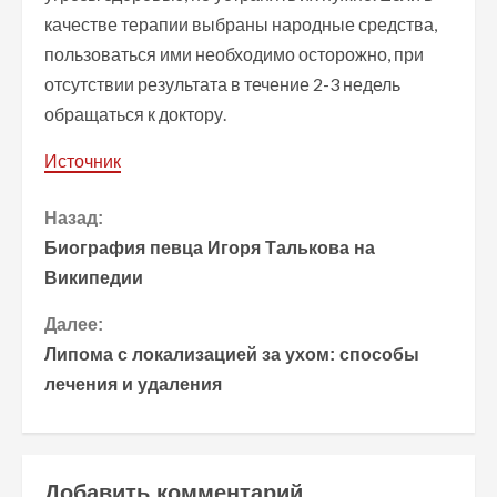
качестве терапии выбраны народные средства,
пользоваться ими необходимо осторожно, при
отсутствии результата в течение 2-3 недель
обращаться к доктору.
Источник
П
Назад:
Биография певца Игоря Талькова на
р
Википедии
о
Далее:
Липома с локализацией за ухом: способы
д
лечения и удаления
о
л
Добавить комментарий