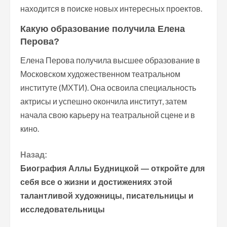
находится в поиске новых интересных проектов.
Какую образование получила Елена
Перова?
Елена Перова получила высшее образование в
Московском художественном театральном
институте (МХТИ). Она освоила специальность
актрисы и успешно окончила институт, затем
начала свою карьеру на театральной сцене и в
кино.
П
Назад:
Биография Аллы Будницкой — откройте для
р
себя все о жизни и достижениях этой
талантливой художницы, писательницы и
о
исследовательницы
д