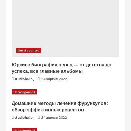
и
е
Uncategorised
Юркисс биография певец — от детства до
успеха, все главные альбомы
studiohallo_
24 апреля 2022
Uncategorised
Домашние методы лечения фурункулов:
обзор эффективных рецептов
studiohallo_
24 апреля 2022
Uncategorised