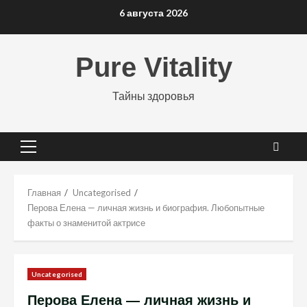
Перейти
6 августа 2026
к
содержимому
Pure Vitality
Тайны здоровья
Основное
меню
Главная
Uncategorised
Перова Елена — личная жизнь и биография. Любопытные
факты о знаменитой актрисе
Uncategorised
Перова Елена — личная жизнь и