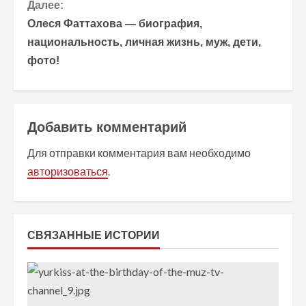
Далее:
о
Олеся Фаттахова — биография,
национальность, личная жизнь, муж, дети,
л
фото!
ж
и
Добавить комментарий
т
Для отправки комментария вам необходимо
ь
авторизоваться
.
ч
т
СВЯЗАННЫЕ ИСТОРИИ
е
н