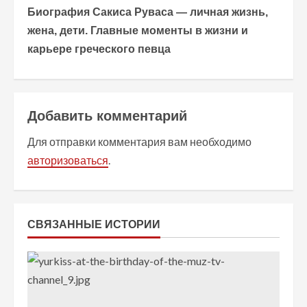
Биография Сакиса Руваса — личная жизнь,
д
жена, дети. Главные моменты в жизни и
о
карьере греческого певца
л
ж
Добавить комментарий
и
Для отправки комментария вам необходимо
т
авторизоваться
.
ь
ч
СВЯЗАННЫЕ ИСТОРИИ
т
е
н