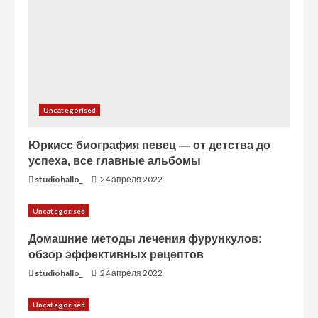
и
е
Uncategorised
Юркисс биография певец — от детства до
успеха, все главные альбомы
studiohallo_
24 апреля 2022
Uncategorised
Домашние методы лечения фурункулов:
обзор эффективных рецептов
studiohallo_
24 апреля 2022
Uncategorised