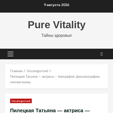
Перейти
9 августа 2026
к
содержимому
Pure Vitality
Тайны здоровья
Основное
меню
Главная
Uncategorised
Пилецкая Татьяна — актриса — биография, фильмография,
личная жизнь
Uncategorised
Пилецкая Татьяна — актриса —