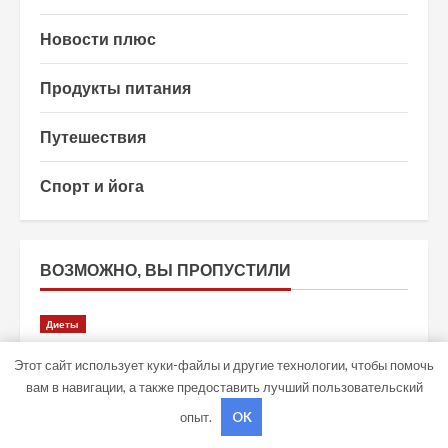
Новости плюс
Продукты питания
Путешествия
Спорт и йога
ВОЗМОЖНО, ВЫ ПРОПУСТИЛИ
Диеты
Устройство и принцип работы
Этот сайт использует куки-файлы и другие технологии, чтобы помочь
компрессорных водородных ингаляторов
вам в навигации, а также предоставить лучший пользовательский
studiohallo_
7 августа 2026
опыт.
OK