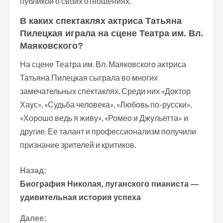
публикой о своих отношениях.
В каких спектаклях актриса Татьяна
Пилецкая играла на сцене Театра им. Вл.
Маяковского?
На сцене Театра им. Вл. Маяковского актриса
Татьяна Пилецкая сыграла во многих
замечательных спектаклях. Среди них «Доктор
Хаус», «Судьба человека», «Любовь по-русски»,
«Хорошо ведь я живу», «Ромео и Джульетта» и
другие. Ее талант и профессионализм получили
признание зрителей и критиков.
П
Назад:
Биография Николая, луганского пианиста —
р
удивительная история успеха
о
Далее: