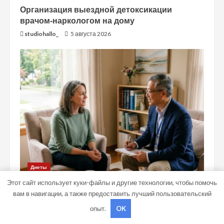
Организация выездной детоксикации
врачом-наркологом на дому
studiohallo_
5 августа 2026
Диеты
Этот сайт использует куки-файлы и другие технологии, чтобы помочь
Медицинские методы терапии хронического
вам в навигации, а также предоставить лучший пользовательский
алкоголизма
опыт.
OK
studiohallo_
14 июля 2026