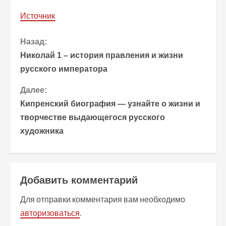
Источник
П
Назад:
Николай 1 – история правления и жизни
р
русского императора
о
Далее:
Кипренский биография — узнайте о жизни и
д
творчестве выдающегося русского
о
художника
л
ж
Добавить комментарий
и
Для отправки комментария вам необходимо
т
авторизоваться
.