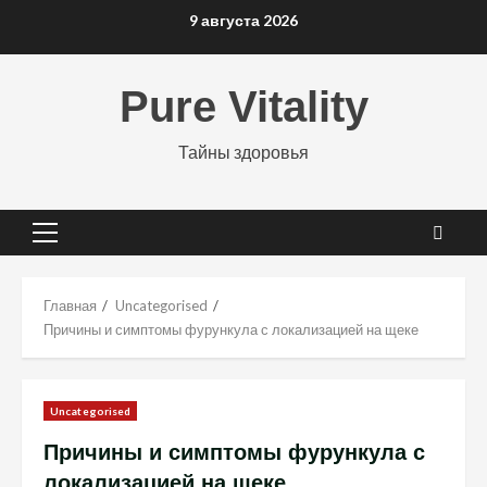
Перейти
9 августа 2026
к
содержимому
Pure Vitality
Тайны здоровья
Основное
меню
Главная
Uncategorised
Причины и симптомы фурункула с локализацией на щеке
Uncategorised
Причины и симптомы фурункула с
локализацией на щеке