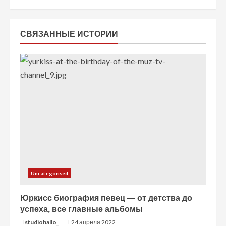
ь
ч
СВЯЗАННЫЕ ИСТОРИИ
т
е
н
и
е
Uncategorised
Юркисс биография певец — от детства до
успеха, все главные альбомы
studiohallo_
24 апреля 2022