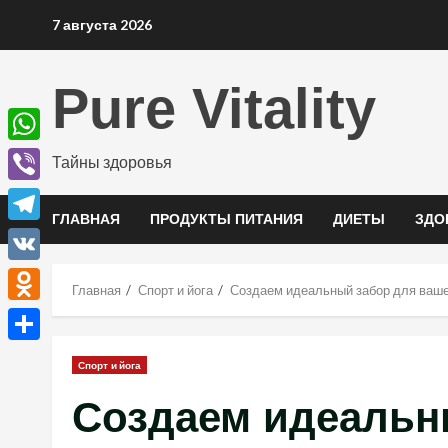
Перейти
7 августа 2026
к
содержимому
Pure Vitality
WhatsApp
Тайны здоровья
Viber
ГЛАВНАЯ
ПРОДУКТЫ ПИТАНИЯ
ДИЕТЫ
ЗДО
Telegram
VK
Главная
Спорт и йога
Создаем идеальный забор для ваше
Odnoklassniki
Отправить
Спорт и йога
Создаем идеальн