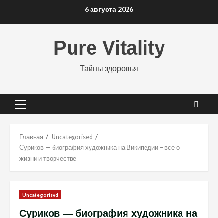
Перейти
6 августа 2026
к
содержимому
Pure Vitality
Тайны здоровья
Основное
меню
Главная
Uncategorised
Суриков — биография художника на Википедии – все о
жизни и творчестве
Uncategorised
Суриков — биография художника на