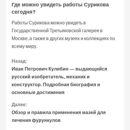
Где можно увидеть работы Сурикова
сегодня?
Работы Сурикова можно увидеть в
Государственной Третьяковской галерее в
Москве, а также в других музеях и коллекциях по
всему миру.
П
Назад:
Иван Петрович Кулибин — выдающийся
р
русский изобретатель, механик и
конструктор. Подробная биография и
о
основные достижения
д
Далее:
о
Обзор и правила применения мазей для
лечения фурункулов
л