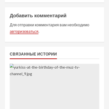
ж
и
Добавить комментарий
т
Для отправки комментария вам необходимо
авторизоваться
.
ь
ч
т
СВЯЗАННЫЕ ИСТОРИИ
е
н
и
е