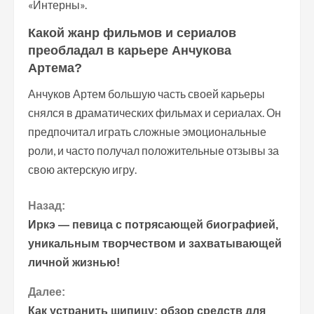
«Интерны».
Какой жанр фильмов и сериалов
преобладал в карьере Анчукова
Артема?
Анчуков Артем большую часть своей карьеры
снялся в драматических фильмах и сериалах. Он
предпочитал играть сложные эмоциональные
роли, и часто получал положительные отзывы за
свою актерскую игру.
П
Назад:
Иркэ — певица с потрясающей биографией,
р
уникальным творчеством и захватывающей
личной жизнью!
о
Далее:
д
Как устранить шипицу: обзор средств для