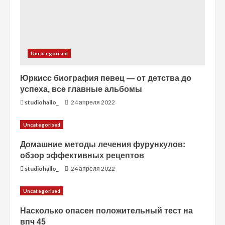
е
Uncategorised
Юркисс биография певец — от детства до
успеха, все главные альбомы
studiohallo_
24 апреля 2022
Uncategorised
Домашние методы лечения фурункулов:
обзор эффективных рецептов
studiohallo_
24 апреля 2022
Uncategorised
Насколько опасен положительный тест на
впч 45