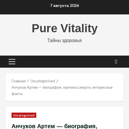
Перейти
7 августа 2026
к
содержимому
Pure Vitality
Тайны здоровья
Основное
меню
Главная
Uncategorised
Анчуков Артем — биография, причина смерти, интересные
факты
Uncategorised
Анчуков Артем — биография,