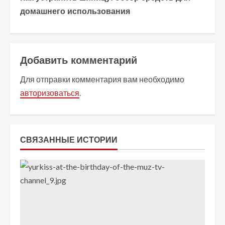
о
домашнего использования
л
ж
Добавить комментарий
и
Для отправки комментария вам необходимо
т
авторизоваться
.
ь
ч
СВЯЗАННЫЕ ИСТОРИИ
т
е
н
и